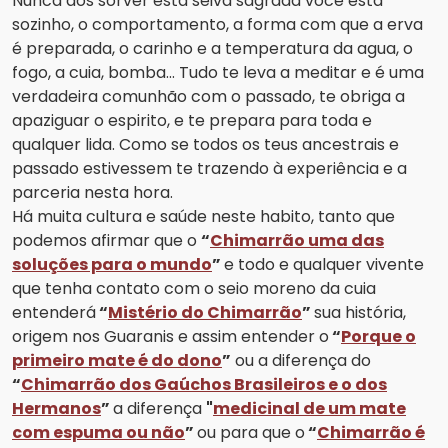
Nunca aos sorver esta seiva sagrada você está
sozinho, o comportamento, a forma com que a erva
é preparada, o carinho e a temperatura da agua, o
fogo, a cuia, bomba... Tudo te leva a meditar e é uma
verdadeira comunhão com o passado, te obriga a
apaziguar o espirito, e te prepara para toda e
qualquer lida. Como se todos os teus ancestrais e
passado estivessem te trazendo à experiência e a
parceria nesta hora.
Há muita cultura e saúde neste habito, tanto que
podemos afirmar que o
“
Chimarrão uma das
soluções para o mundo
”
e todo e qualquer vivente
que tenha contato com o seio moreno da cuia
entenderá
“
Mistério do Chimarrão
”
sua história,
origem nos Guaranis e assim entender o
“
Porque o
primeiro mate é do dono
”
ou a diferença do
“
Chimarrão dos Gaúchos Brasileiros e o dos
Hermanos
”
a diferença
"
medicinal de um mate
com espuma ou não
”
ou para que o
“
Chimarrão é