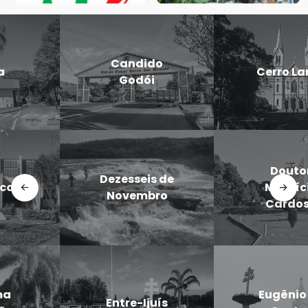
Candido
Cerro Largo
Godói
Doutor
Dezesseis de
Maurício
Novembro
Cardoso
Eugênio de
Entre-Ijuís