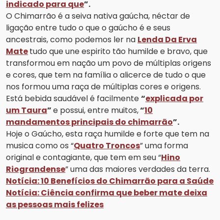
indicado para que
”.
O Chimarrão é a seiva nativa gaúcha, néctar de
ligação entre tudo o que o gaúcho é e seus
ancestrais, como podemos ler na
Lenda Da Erva
Mate
tudo que une espirito tão humilde e bravo, que
transformou em nação um povo de múltiplas origens
e cores, que tem na família o alicerce de tudo o que
nos formou uma raça de múltiplas cores e origens.
Está bebida saudável é facilmente
“
explicada por
um Taura
”
e possui, entre muitos,
“
10
mandamentos principais do chimarrão
”.
Hoje o Gaúcho, esta raça humilde e forte que tem na
musica como os “
Quatro Troncos
” uma forma
original e contagiante, que tem em seu “
Hino
Riograndense
” uma das maiores verdades da terra.
Notícia: 10 Benefícios do Chimarrão para a Saúde
Notícia: Ciência confirma que beber mate deixa
as pessoas mais felizes