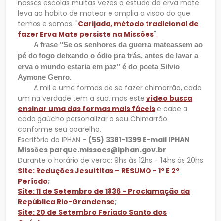
nossas escolas muitas vezes o estudo da erva mate
leva ao habito de matear e amplia a visão do que
temos e somos. "
Carijada, método tradicional de
fazer Erva Mate persiste na Missões
".
A frase "Se os senhores da guerra mateassem ao
pé do fogo deixando o ódio pra trás, antes de lavar a
erva o mundo estaria em paz" é do poeta Silvio
Aymone Genro.
A mil e uma formas de se fazer chimarrão, cada
um na verdade tem a sua, mas este
vídeo busca
ensinar uma das formas mais fáceis
e cabe a
cada gaúcho personalizar o seu Chimarrão
conforme seu aparelho.
Escritório do IPHAN -
(55) 3381-1399
E-mail IPHAN
Missões
parque.missoes@iphan.gov.br
Durante o horário de verão: 9hs às 12hs - 14hs às 20hs
Site: Reduções Jesuítitas – RESUMO - 1º E 2º
Período
;
Site: 11 de Setembro de 1836 - Proclamação da
República Rio-Grandense
;
Site: 20 de Setembro Feriado Santo dos