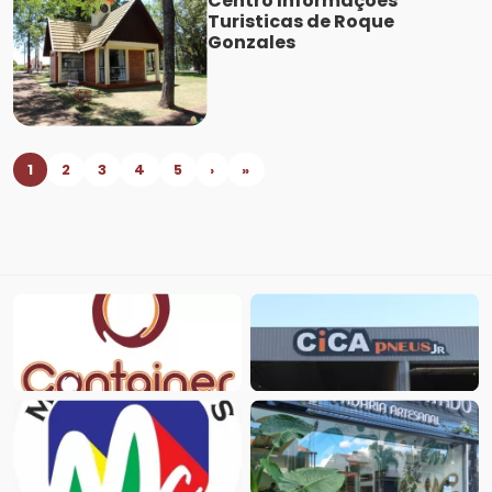
Centro Informações
Turisticas de Roque
Gonzales
1
2
3
4
5
›
»