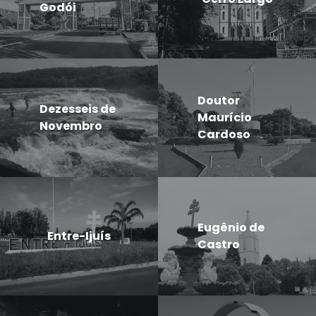
Godói
Doutor
Dezesseis de
Maurício
Novembro
Cardoso
Eugênio de
Entre-Ijuís
Castro