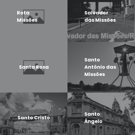
Rota
Salvador
Missões
das Missões
Santo
Santa Rosa
Antônio das
Missões
Santo
Santo Cristo
Ângelo