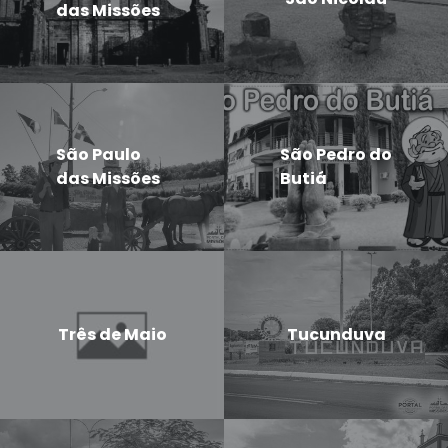
das Missões
São Paulo
São Pedro do
das Missões
Butiá
Três de Maio
Tucunduva