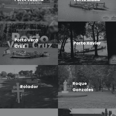
Porto Vera
Porto Xavier
Cruz
Roque
Rolador
Gonzales