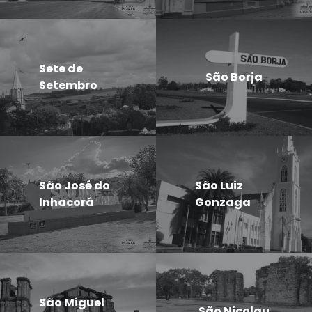
Sete de
São Borja
Setembro
São José do
São Luiz
Inhacorá
Gonzaga
São Miguel
São Nicolau