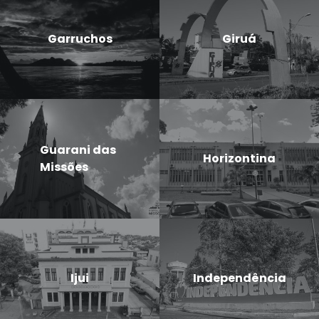
Garruchos
Giruá
Guarani das
Horizontina
Missões
Ijui
Independência