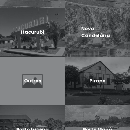
Nova
Itacurubi
Candelária
Outros
Pirapó
Porto Lucena
Porto Mauá