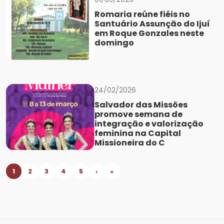
Romaria reúne fiéis no
Santuário Assunção do Ijuí
em Roque Gonzales neste
domingo
24/02/2026
Salvador das Missões
promove semana de
integração e valorização
feminina na Capital
Missioneira do C
1
2
3
4
5
›
»