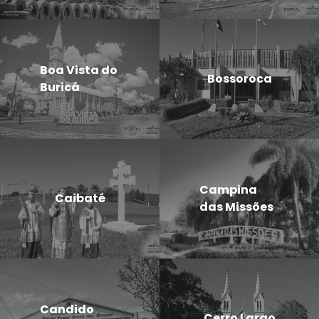
Boa Vista do
Bossoroca
Buricá
Campina
Caibaté
das Missões
Candido
Cerro Largo