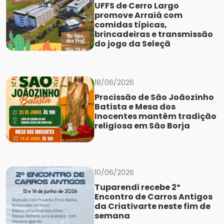
UFFS de Cerro Largo
promove Arraiá com
comidas típicas,
brincadeiras e transmissão
do jogo da Seleçã
18/06/2026
Procissão de São Joãozinho
Batista e Mesa dos
Inocentes mantêm tradição
religiosa em São Borja
10/06/2026
Tuparendi recebe 2º
Encontro de Carros Antigos
da Criativarte neste fim de
semana