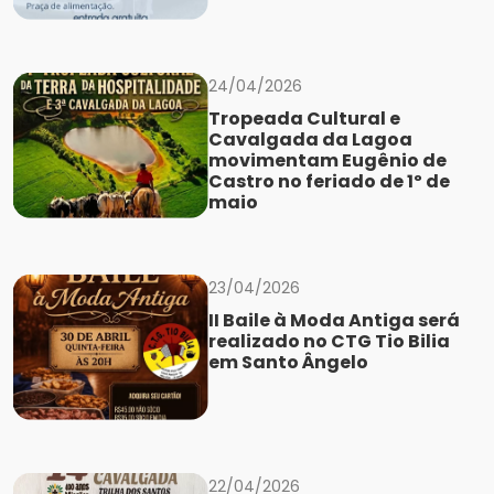
24/04/2026
Tropeada Cultural e
Cavalgada da Lagoa
movimentam Eugênio de
Castro no feriado de 1º de
maio
23/04/2026
II Baile à Moda Antiga será
realizado no CTG Tio Bilia
em Santo Ângelo
22/04/2026