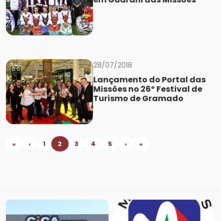
28/07/2018
Lançamento do Portal das
Missões no 26º Festival de
Turismo de Gramado
«
‹
1
2
3
4
5
›
»