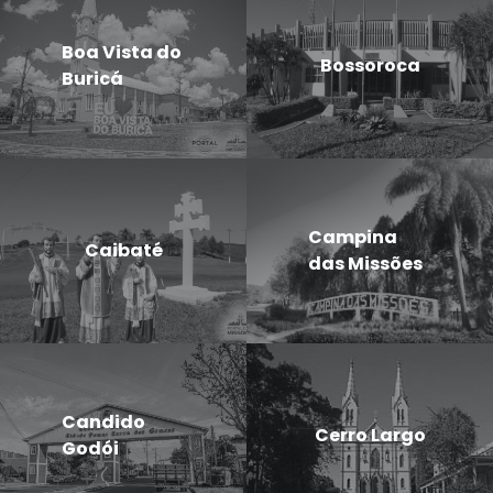
Boa Vista do
Bossoroca
Buricá
Campina
Caibaté
das Missões
Candido
Cerro Largo
Godói