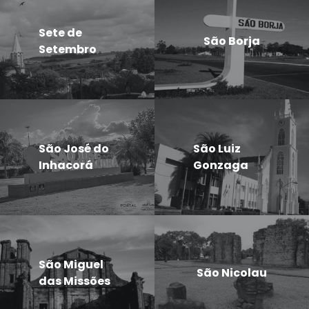
Sete de
São Borja
Setembro
São José do
São Luiz
Inhacorá
Gonzaga
São Miguel
São Nicolau
das Missões