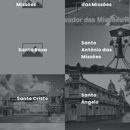
Missões
das Missões
Santo
Santa Rosa
Antônio das
Missões
Santo
Santo Cristo
Ângelo