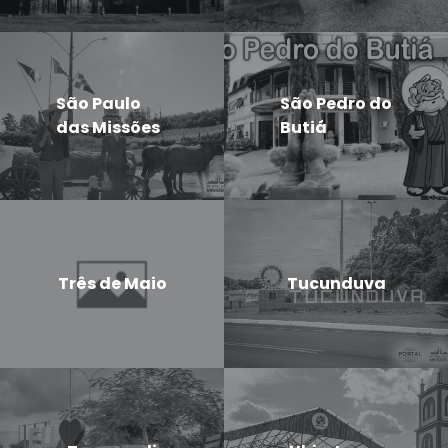
São Paulo
São Pedro do
das Missões
Butiá
Três de Maio
Tucunduva