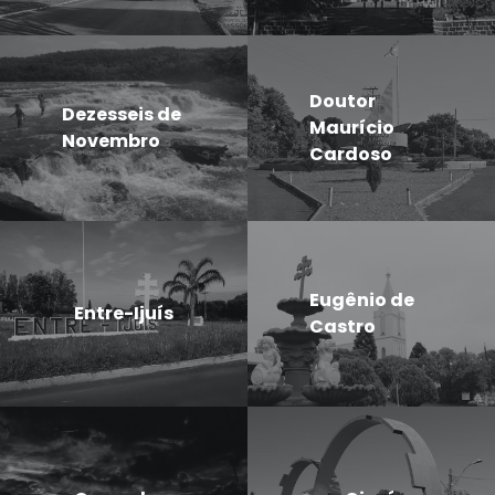
Doutor
Dezesseis de
Maurício
Novembro
Cardoso
Eugênio de
Entre-Ijuís
Castro