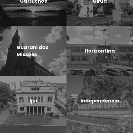
Garruchos
Giruá
Guarani das
Horizontina
Missões
Ijui
Independência