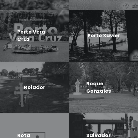
Porto Vera
Porto Xavier
Cruz
Roque
Rolador
Gonzales
Rota
Salvador