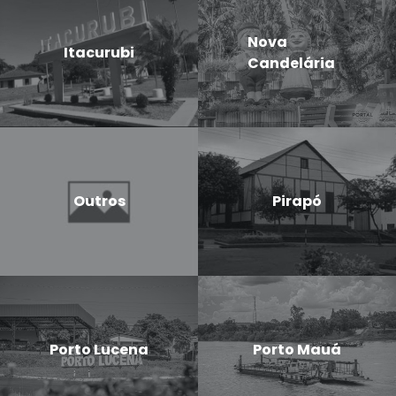
Nova
Itacurubi
Candelária
Outros
Pirapó
Porto Lucena
Porto Mauá