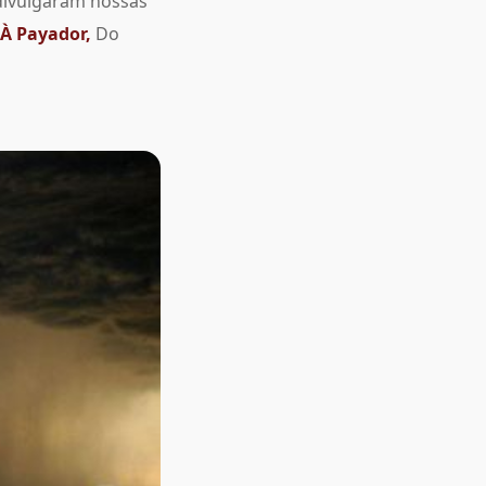
divulgaram nossas
 À Payador,
Do