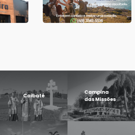
Campina
Caibaté
das Missões