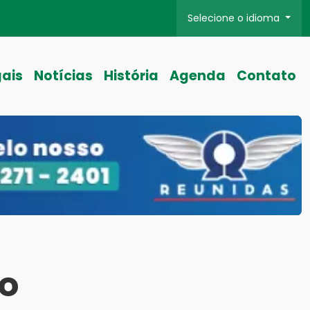
Selecione o idioma
gais
Notícias
História
Agenda
Contato
ro