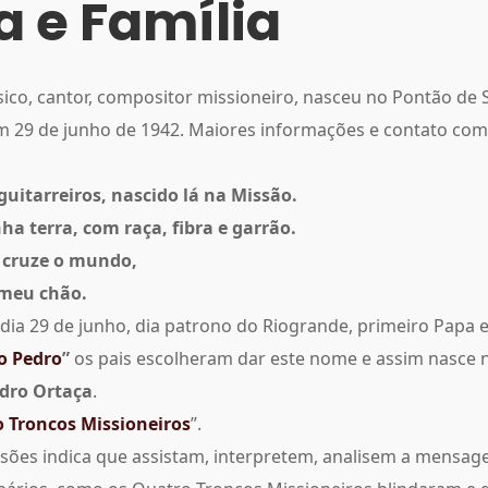
a e Família
ico, cantor, compositor missioneiro, nasceu no Pontão de
m 29 de junho de 1942. Maiores informações e contato co
guitarreiros, nascido lá na Missão.
a terra, com raça, fibra e garrão.
 cruze o mundo,
 meu chão.
 dia 29 de junho, dia patrono do Riogrande, primeiro Papa 
o Pedro
”
os pais escolheram dar este nome e assim nasce 
dro Ortaça
.
 Troncos Missioneiros
”.
ssões indica que assistam, interpretem, analisem a mensag