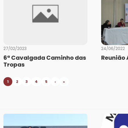
27/02/2023
24/06/2022
6ª Cavalgada Caminho das
Reunião 
Tropas
1
2
3
4
5
›
»