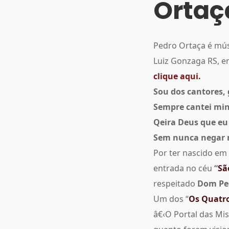
Ortaç
Pedro Ortaça é mús
Luiz Gonzaga RS, e
clique aqui.
Sou dos cantores, 
Sempre cantei minh
Qeira Deus que eu
Sem nunca negar
Por ter nascido em
entrada no céu
“
Sã
respeitado
Dom Pe
Um dos “
Os Quatro
â€‹O Portal das Mi