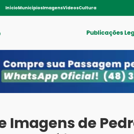
Início
Municípios
Imagens
Vídeos
Cultura
o
Publicações Le
 e Imagens de Ped