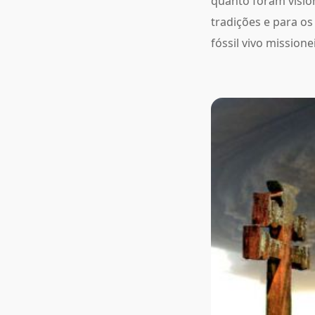
quanto foram visio
tradições e para o
fóssil vivo missione