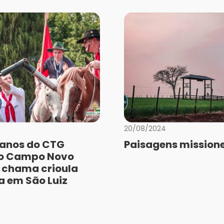
20/08/2024
anos do CTG
Paisagens missione
do Campo Novo
 chama crioula
a em São Luiz
a