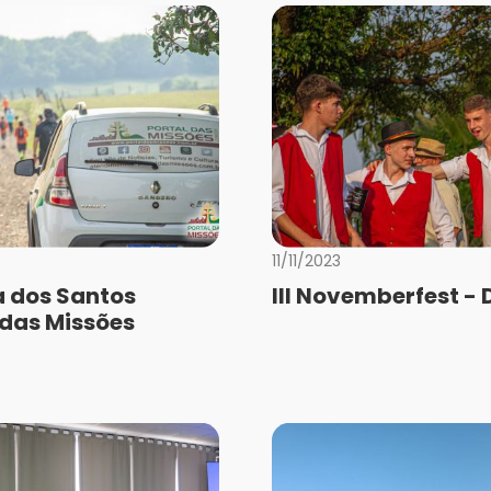
11/11/2023
a dos Santos
III Novemberfest - D
 das Missões