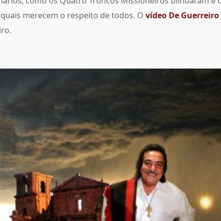
nários, como os Quatro Troncos Missioneiros blindaram e 
s quais merecem o respeito de todos. O
vídeo De Guerreiro
iro.