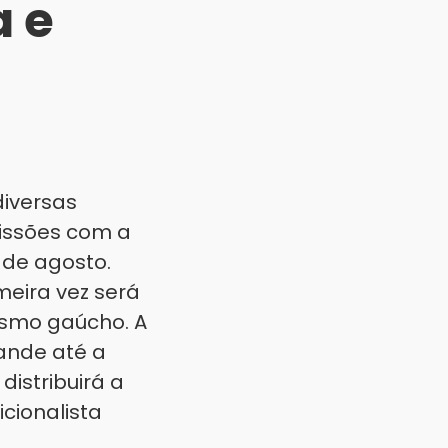
a e
diversas
issões com a
 de agosto.
meira vez será
ismo gaúcho. A
ande até a
istribuirá a
cionalista