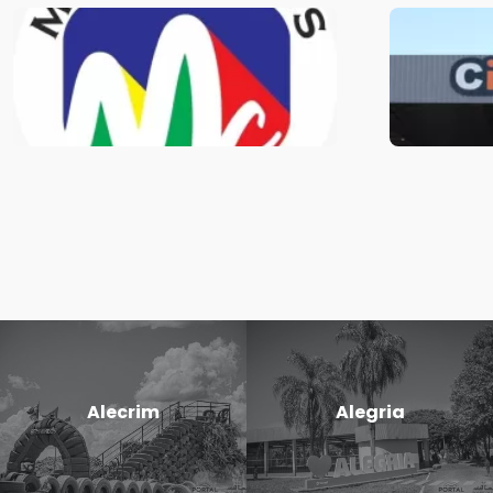
Alecrim
Alegria