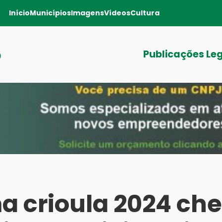
Início
Municípios
Imagens
Vídeos
Cultura
o
Publicações Le
 crioula 2024 ch