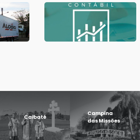
Campina
Caibaté
das Missões