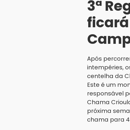
3ª Reg
ficar
Campi
Após percorre
intempéries, 
centelha da C
Este é um mome
responsável p
Chama Crioula
próxima semana
chama para 41