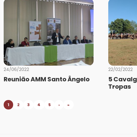
24/06/2022
22/02/2022
Reunião AMM Santo Ângelo
5 Caval
Tropas
1
2
3
4
5
›
»