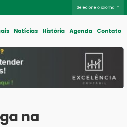
Selecione o idioma
gais
Notícias
História
Agenda
Contato
ega na