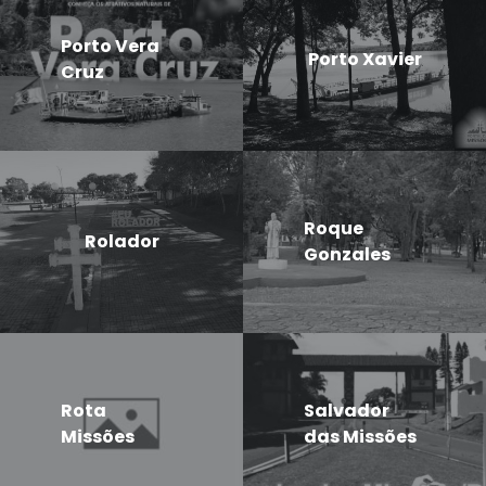
Porto Vera
Porto Xavier
Cruz
Roque
Rolador
Gonzales
Rota
Salvador
Missões
das Missões