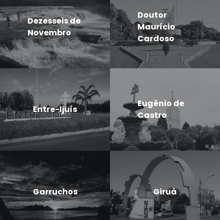
Doutor
Dezesseis de
Maurício
Novembro
Cardoso
Eugênio de
Entre-Ijuís
Castro
Garruchos
Giruá