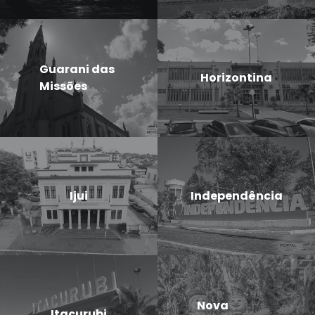
Guarani das
Horizontina
Missões
Ijui
Independência
Nova
Itacurubi