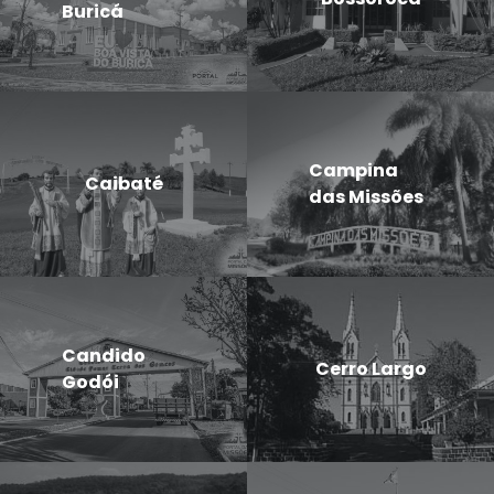
Buricá
Campina
Caibaté
das Missões
Candido
Cerro Largo
Godói