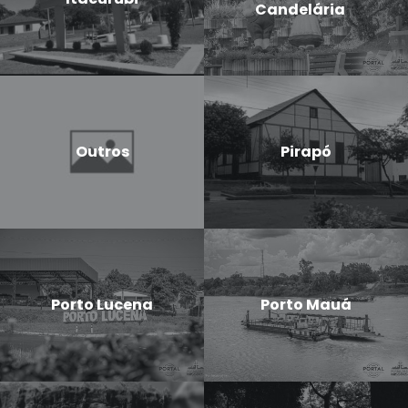
Candelária
Outros
Pirapó
Porto Lucena
Porto Mauá