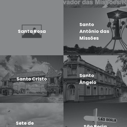
Santo
Santa Rosa
Antônio das
Missões
Santo
Santo Cristo
Ângelo
Sete de
São Borja