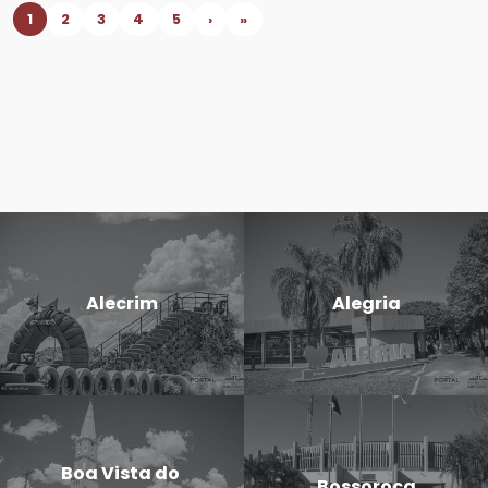
1
2
3
4
5
›
»
Alecrim
Alegria
Boa Vista do
Bossoroca