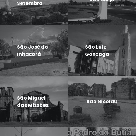
Setembro
São José do
São Luiz
Inhacorá
Gonzaga
São Miguel
São Nicolau
das Missões