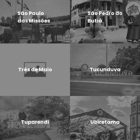
São Paulo
São Pedro do
das Missões
Butiá
Três de Maio
Tucunduva
Tuparendi
Ubiretama