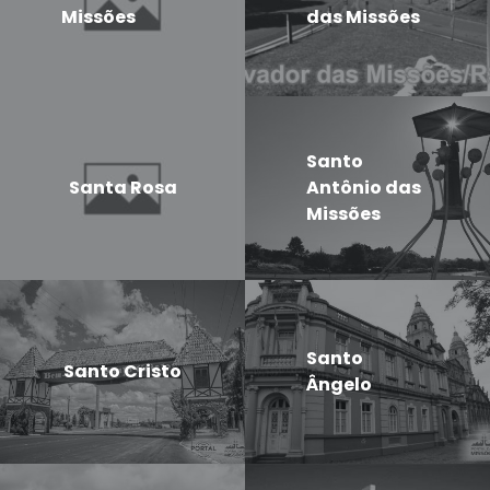
Missões
das Missões
Santo
Santa Rosa
Antônio das
Missões
Santo
Santo Cristo
Ângelo