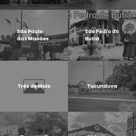
São Paulo
São Pedro do
das Missões
Butiá
Três de Maio
Tucunduva