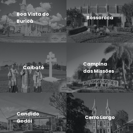
Boa Vista do
Bossoroca
Buricá
Campina
Caibaté
das Missões
Candido
Cerro Largo
Godói