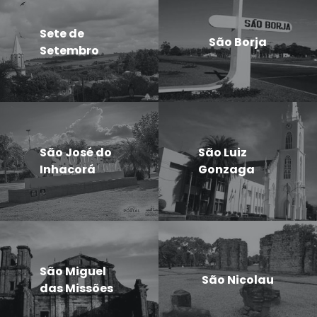
Sete de
São Borja
Setembro
São José do
São Luiz
Inhacorá
Gonzaga
São Miguel
São Nicolau
das Missões