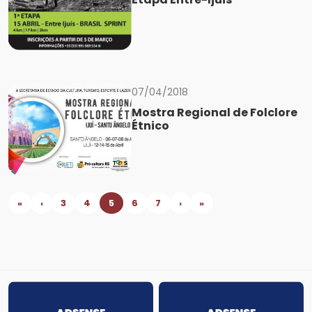
07/04/2018
Mostra Regional de Folclore
Étnico
«
‹
3
4
5
6
7
›
»