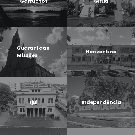
Garruchos
Giruá
Guarani das
Horizontina
Missões
Ijui
Independência