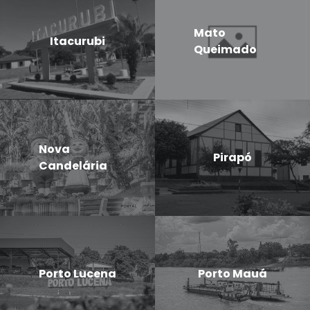
Mato
Itacurubi
Queimado
Nova
Pirapó
Candelária
Porto Lucena
Porto Mauá