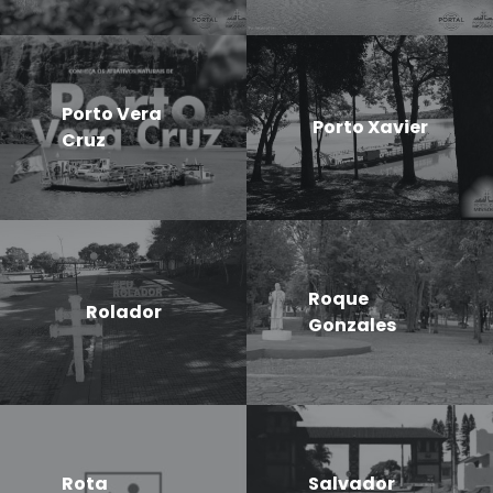
Porto Vera
Porto Xavier
Cruz
Roque
Rolador
Gonzales
Rota
Salvador