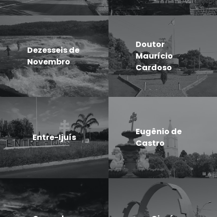
Doutor
Dezesseis de
Maurício
Novembro
Cardoso
Eugênio de
Entre-Ijuís
Castro