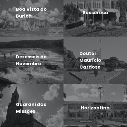
Boa Vista do
Bossoroca
Buricá
Doutor
Dezesseis de
Maurício
Novembro
Cardoso
Guarani das
Horizontina
Missões