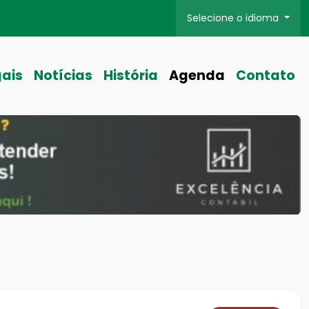
Selecione o idioma
gais
Notícias
História
Agenda
Contato