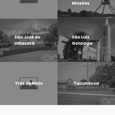
Missões
São José do
São Luiz
Inhacorá
Gonzaga
Três de Maio
Tucunduva