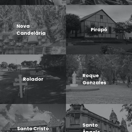
Nova
Pirapó
Candelária
Roque
Rolador
Gonzales
Santo
Santo Cristo