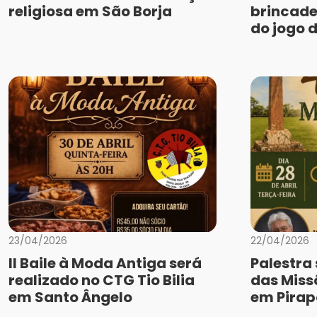
religiosa em São Borja
brincade
do jogo 
23/04/2026
22/04/2026
II Baile à Moda Antiga será
Palestra
realizado no CTG Tio Bilia
das Miss
em Santo Ângelo
em Pirap