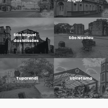
Ângelo
São Miguel
São Nicolau
das Missões
Tuparendi
Ubiretama