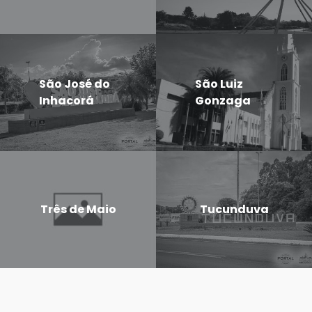
São José do
São Luiz
Inhacorá
Gonzaga
Três de Maio
Tucunduva