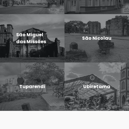
São Miguel
São Nicolau
das Missões
Tuparendi
Ubiretama