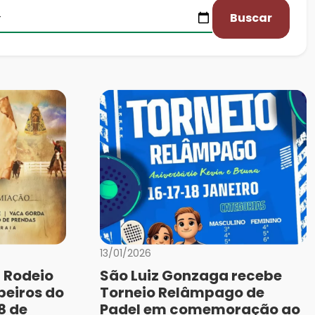
Buscar
13/01/2026
º Rodeio
São Luiz Gonzaga recebe
peiros do
Torneio Relâmpago de
8 de
Padel em comemoração ao