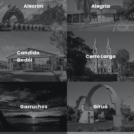
Alecrim
Alegria
Candido
Cerro Largo
Godói
Garruchos
Giruá