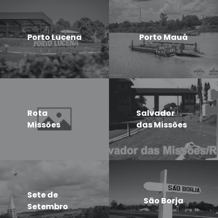
Porto Lucena
Porto Mauá
Rota
Salvador
Missões
das Missões
Sete de
São Borja
Setembro