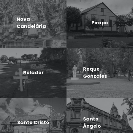
Nova
Pirapó
Candelária
Roque
Rolador
Gonzales
Santo
Santo Cristo
Ângelo