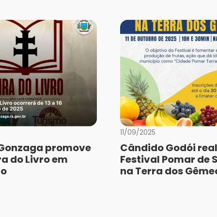
11/09/2025
 Gonzaga promove
Cândido Godói real
ra do Livro em
Festival Pomar de 
ro
na Terra dos Gême