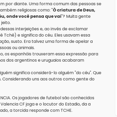
sim por diante. Uma forma comum das pessoas se
 também religiosas como: "
Ô criatura de Deus,
u, onde você pensa que vai
"? Muita gente
jeito.
essas interjeições e, ao invés de exclamar
lê Tchê) e significa do céu. Eles usavam essa
ção, susto. Era talvez uma forma de apelar a
soas ou animais.
o, os espanhóis trouxeram essa expressão para
nhos dos argentinos e uruguaios acabaram
lguém significa considerá-lo alguém "do céu". Que
m. Considerando uns aos outros como gente do
NCIA. Os jogadores de futebol são conhecidos
alencia CF joga e o locutor do Estadio, da a
ado, a torcida responde com TCHE.