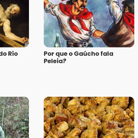
do Rio
Por que o Gaúcho fala
Peleia?