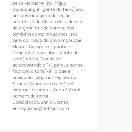
pelos Mapuche (na língua
mapudungun, gente da terra) são
um povo indígena da região
centro-sul do Chile e do sudoeste
da Argentina. São conhecidos
também como araucanos. Isso
vem da língua do povo mapuche.
Mapu = terra/che = gente. -
"mapuche" quer dizer "gente da
terra". No Rio Grande foi
acrescentado o "T", porque senão
falariam o som "xê", o que é
ouvido em algumas regiões do
Estado. Quando se diz: - Chê!,
estamos dizendo - Gente!, Cara!
Homem da terra!
Colaboração, Ennio Gomes.
enniogomes@hotmail.com