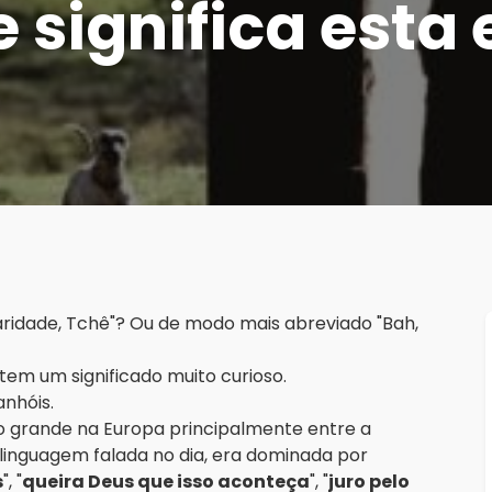
e significa esta
aridade, Tchê"? Ou de modo mais abreviado "Bah,
 tem um significado muito curioso.
anhóis.
ito grande na Europa principalmente entre a
 linguagem falada no dia, era dominada por
s
", "
queira Deus que isso aconteça
", "
juro pelo