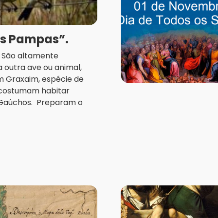
os Pampas”.
a. São altamente
 outra ave ou animal,
m Graxaim, espécie de
, costumam habitar
 Gaúchos. Preparam o