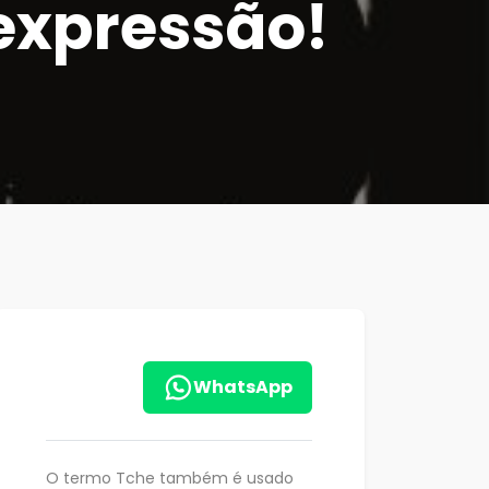
 expressão!
WhatsApp
O termo Tche também é usado