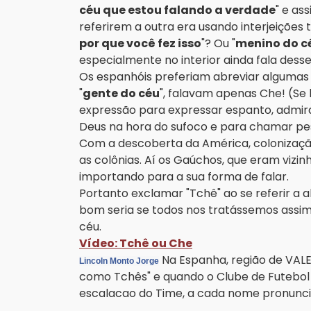
céu que estou falando a verdade
" e as
referirem a outra era usando interjeições
por que você fez isso
"? Ou "
menino do cé
especialmente no interior ainda fala desse 
Os espanhóis preferiam abreviar algumas d
"
gente do céu
", falavam apenas Che! (Se 
expressão para expressar espanto, admira
Deus na hora do sufoco e para chamar pes
Com a descoberta da América, colonizaçã
as colônias. Aí os Gaúchos, que eram vizi
importando para a sua forma de falar.
Portanto exclamar "Tchê" ao se referir a a
bom seria se todos nos tratássemos assi
céu.
Vídeo: Tchê ou Che
Na Espanha, região de VALE
Lincoln Monto Jorge
como Tchês" e quando o Clube de Futebol V
escalacao do Time, a cada nome pronunci