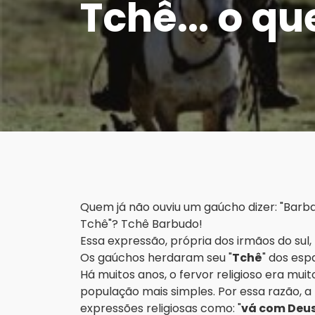
Tchê... o qu
Quem já não ouviu um gaúcho dizer: "Barb
Tchê"? Tchê Barbudo!
Essa expressão, própria dos irmãos do sul,
Os gaúchos herdaram seu "
Tchê
" dos esp
Há muitos anos, o fervor religioso era mu
população mais simples. Por essa razão, a
expressões religiosas como: "
vá com Deu