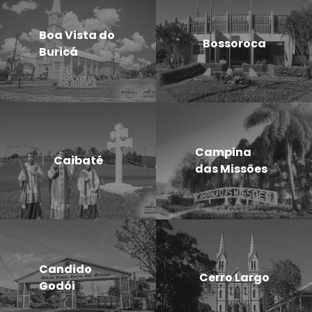
Boa Vista do
Bossoroca
Buricá
Campina
Caibaté
das Missões
Candido
Cerro Largo
Godói