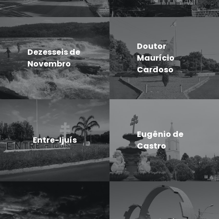
Doutor
Dezesseis de
Maurício
Novembro
Cardoso
Eugênio de
Entre-Ijuís
Castro