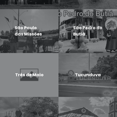
São Paulo
São Pedro do
das Missões
Butiá
Três de Maio
Tucunduva