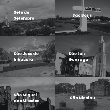
Sete de
São Borja
Setembro
São José do
São Luiz
Inhacorá
Gonzaga
São Miguel
São Nicolau
das Missões