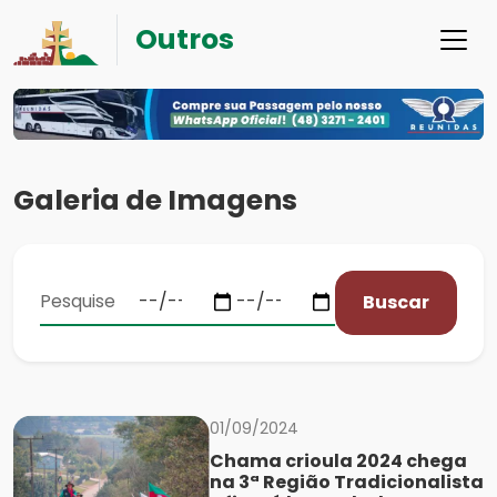
Outros
Galeria de Imagens
Buscar
01/09/2024
Chama crioula 2024 chega
na 3ª Região Tradicionalista