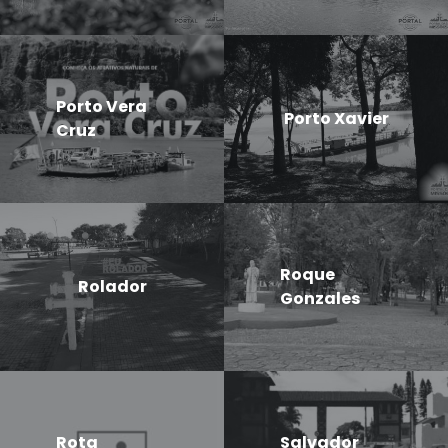
Porto Vera
Porto Xavier
Cruz
Roque
Rolador
Gonzales
Rota
Salvador