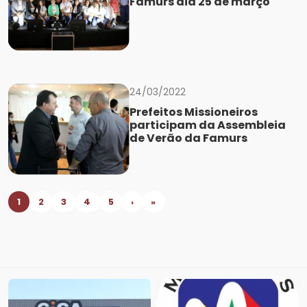
Famurs dia 25 de março
24/03/2022
Prefeitos Missioneiros
participam da Assembleia
de Verão da Famurs
1
2
3
4
5
›
»