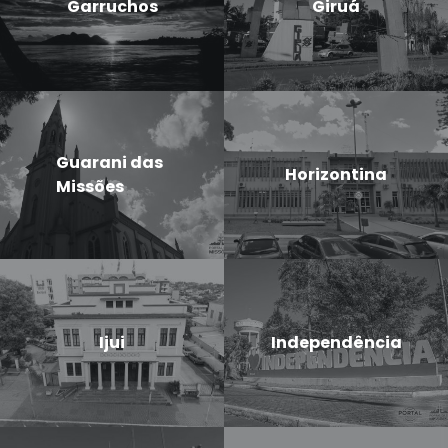
Garruchos
Giruá
Guarani das
Horizontina
Missões
Ijui
Independência