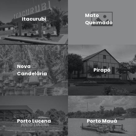
Mato
Itacurubi
Queimado
Nova
Pirapó
Candelária
Porto Lucena
Porto Mauá