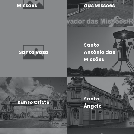
Missões
das Missões
Santo
Santa Rosa
Antônio das
Missões
Santo
Santo Cristo
Ângelo