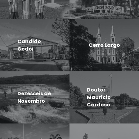
Candido
Cerro Largo
Godói
Doutor
Dezesseis de
Maurício
Novembro
Cardoso