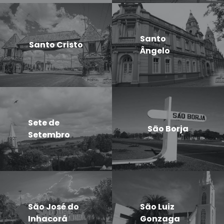
Santo
Santo Cristo
Ângelo
Sete de
São Borja
Setembro
São José do
São Luiz
Inhacorá
Gonzaga