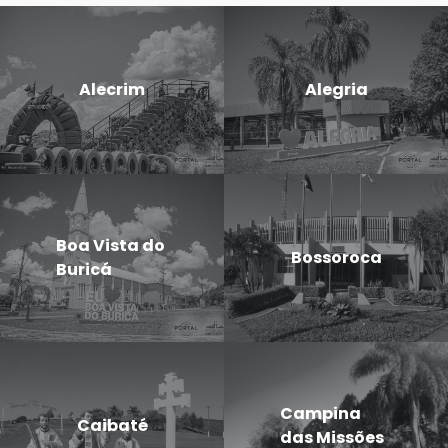
Alecrim
Alegria
Boa Vista do
Bossoroca
Buricá
Campina
Caibaté
das Missões