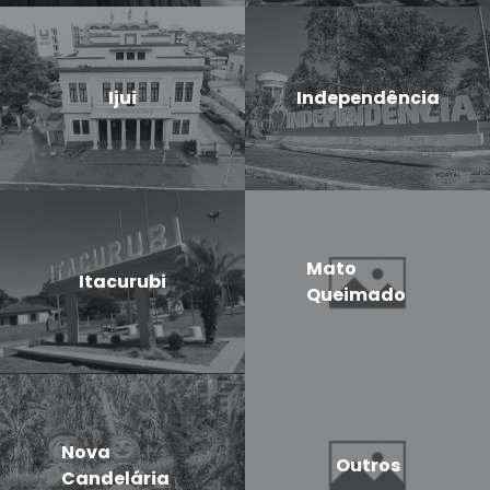
Ijui
Independência
Mato
Itacurubi
Queimado
Nova
Outros
Candelária