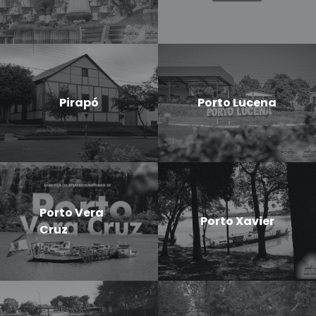
Pirapó
Porto Lucena
Porto Vera
Porto Xavier
Cruz