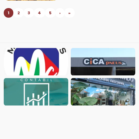
1
2
3
4
5
›
»