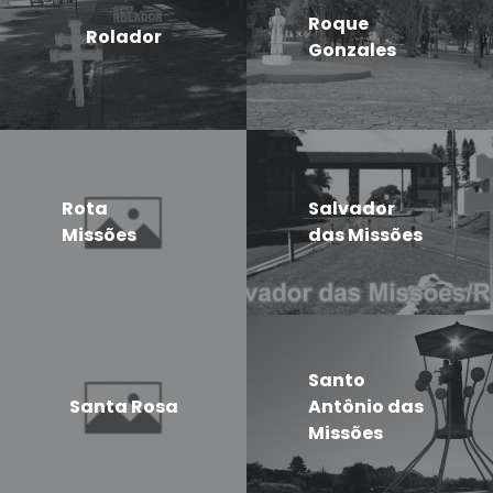
Roque
Rolador
Gonzales
Rota
Salvador
Missões
das Missões
Santo
Santa Rosa
Antônio das
Missões