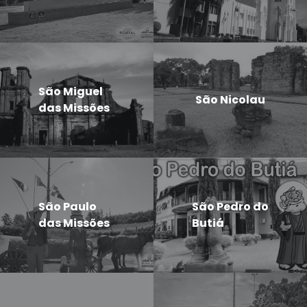
São Miguel
São Nicolau
das Missões
São Paulo
São Pedro do
das Missões
Butiá