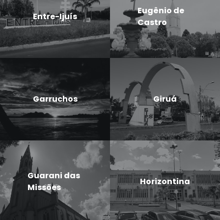
Eugênio de
Entre-Ijuís
Castro
Garruchos
Giruá
Guarani das
Horizontina
Missões