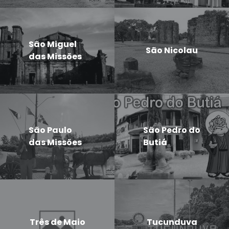
São Miguel
São Nicolau
das Missões
São Paulo
São Pedro do
das Missões
Butiá
Três de Maio
Tucunduva