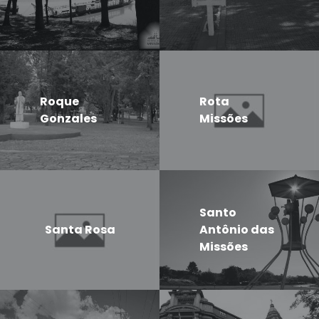
Roque
Rota
Gonzales
Missões
Santo
Santa Rosa
Antônio das
Missões