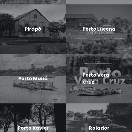
Pirapó
Porto Lucena
Porto Vera
Porto Mauá
Cruz
Porto Xavier
Rolador