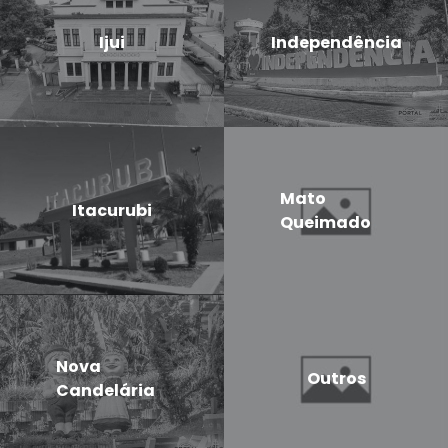
Ijui
Independência
Mato
Itacurubi
Queimado
Nova
Outros
Candelária