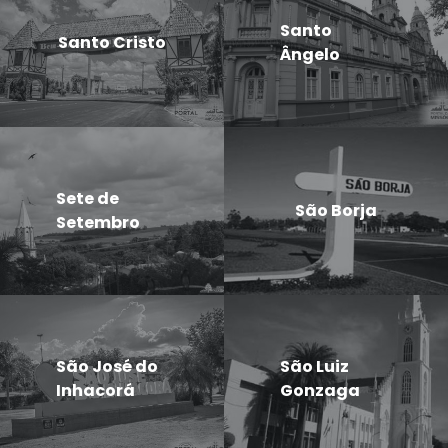
Santo
Santo Cristo
Ângelo
Sete de
São Borja
Setembro
São José do
São Luiz
Inhacorá
Gonzaga