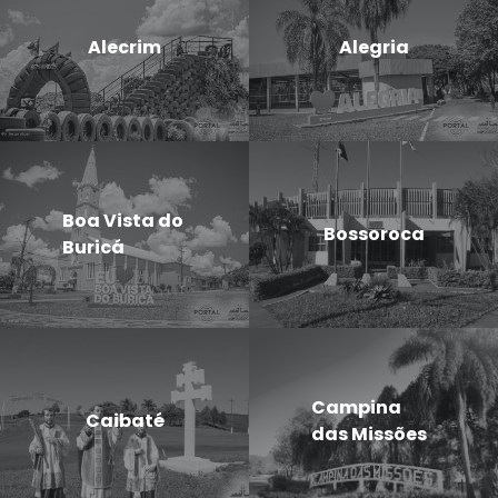
Alecrim
Alegria
Boa Vista do
Bossoroca
Buricá
Campina
Caibaté
das Missões