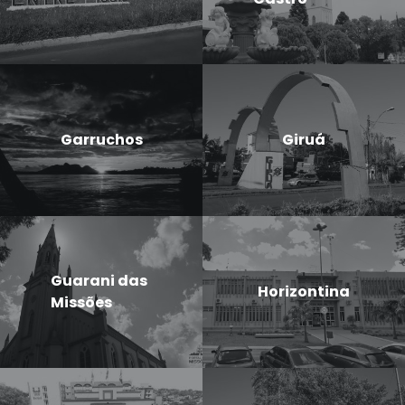
Garruchos
Giruá
Guarani das
Horizontina
Missões