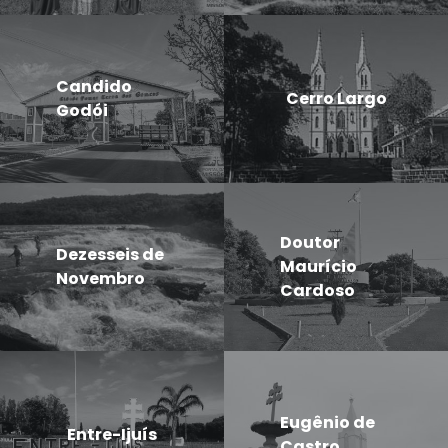
Candido
Cerro Largo
Godói
Doutor
Dezesseis de
Maurício
Novembro
Cardoso
Eugênio de
Entre-Ijuís
Castro