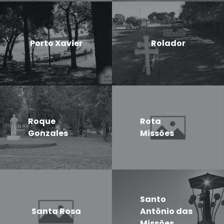
Porto Xavier
Rolador
Roque
Rota
Gonzales
Missões
Santo
Santa Rosa
Antônio das
Missões