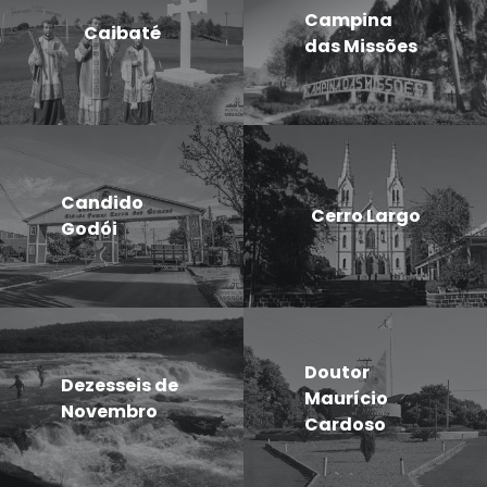
Campina
Caibaté
das Missões
Candido
Cerro Largo
Godói
Doutor
Dezesseis de
Maurício
Novembro
Cardoso