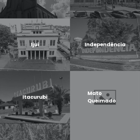
Ijui
Independência
Mato
Itacurubi
Queimado