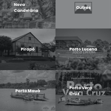
Nova
Outros
Candelária
Pirapó
Porto Lucena
Porto Vera
Porto Mauá
Cruz