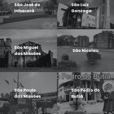
São José do
São Luiz
Inhacorá
Gonzaga
São Miguel
São Nicolau
das Missões
São Paulo
São Pedro do
das Missões
Butiá