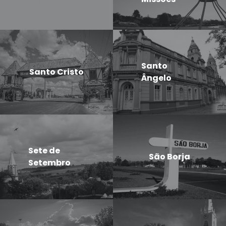
Santo
Santo Cristo
Ângelo
Sete de
São Borja
Setembro