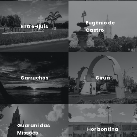
Eugênio de
Entre-Ijuís
Castro
Garruchos
Giruá
Guarani das
Horizontina
Missões