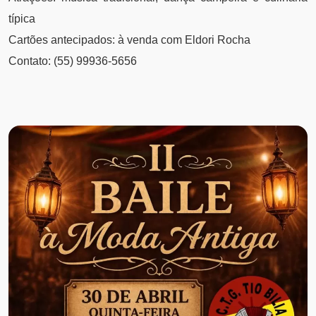
típica
Cartões antecipados: à venda com Eldori Rocha
Contato: (55) 99936-5656