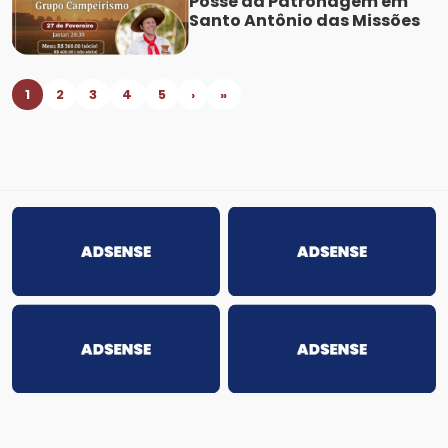
Posse da Patronagem em
Santo Antônio das Missões
1
2
3
4
5
›
»