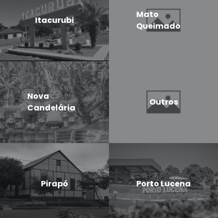
Mato
Itacurubi
Queimado
Nova
Outros
Candelária
Pirapó
Porto Lucena