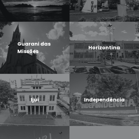
Guarani das
Horizontina
Missões
Ijui
Independência