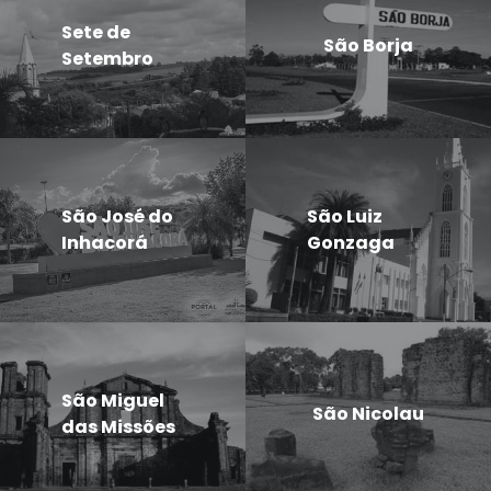
Sete de
São Borja
Setembro
São José do
São Luiz
Inhacorá
Gonzaga
São Miguel
São Nicolau
das Missões