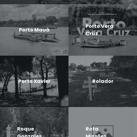
Porto Vera
Porto Mauá
Cruz
Porto Xavier
Rolador
Roque
Rota
Gonzales
Missões