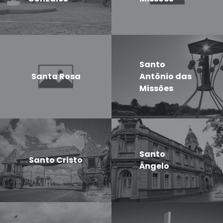
Santo
Santa Rosa
Antônio das
Missões
Santo
Santo Cristo
Ângelo