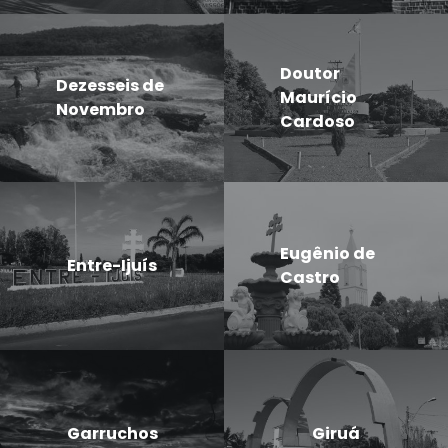
Doutor
Dezesseis de
Maurício
Novembro
Cardoso
Eugênio de
Entre-Ijuís
Castro
Garruchos
Giruá