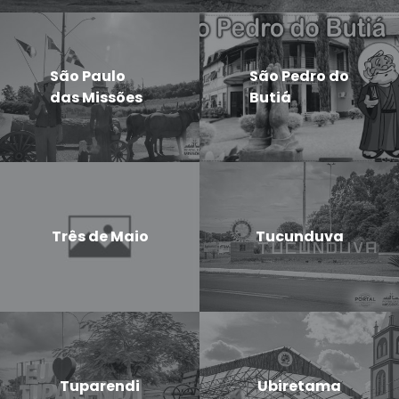
São Paulo
São Pedro do
das Missões
Butiá
Três de Maio
Tucunduva
Tuparendi
Ubiretama