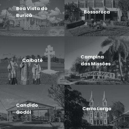
Boa Vista do
Bossoroca
Buricá
Campina
Caibaté
das Missões
Candido
Cerro Largo
Godói