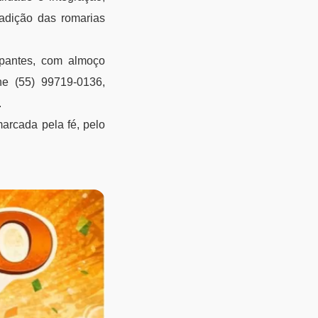
radição das romarias
ipantes, com almoço
ne (55) 99719-0136,
.
marcada pela fé, pelo