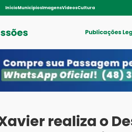
Início
Municípios
Imagens
Vídeos
Cultura
issões
Publicações Le
Xavier realiza o De