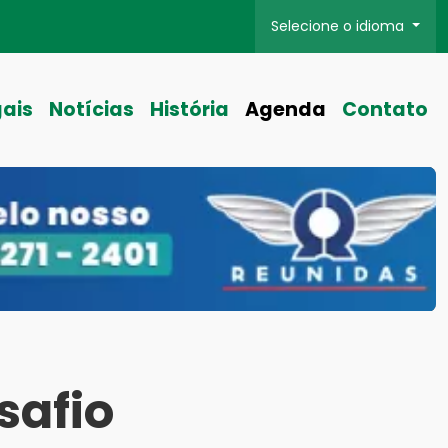
Selecione o idioma
gais
Notícias
História
Agenda
Contato
safio