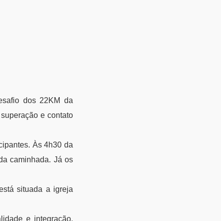
esafio dos 22KM da
 superação e contato
cipantes. Às 4h30 da
 da caminhada. Já os
stá situada a igreja
lidade e integração,