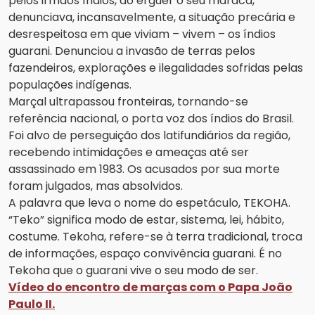
pelos irmãos índios, ao erguer o seu maracá,
denunciava, incansavelmente, a situação precária e
desrespeitosa em que viviam – vivem – os índios
guarani. Denunciou a invasão de terras pelos
fazendeiros, explorações e ilegalidades sofridas pelas
populações indígenas.
Marçal ultrapassou fronteiras, tornando-se
referência nacional, o porta voz dos índios do Brasil.
Foi alvo de perseguição dos latifundiários da região,
recebendo intimidações e ameaças até ser
assassinado em 1983. Os acusados por sua morte
foram julgados, mas absolvidos.
A palavra que leva o nome do espetáculo, TEKOHA.
“Teko” significa modo de estar, sistema, lei, hábito,
costume. Tekoha, refere-se à terra tradicional, troca
de informações, espaço convivência guarani. É no
Tekoha que o guarani vive o seu modo de ser.
Vídeo do encontro de marças com o Papa João
Paulo II.