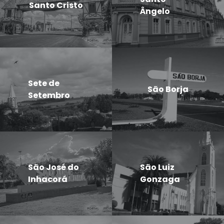
Santo Cristo
Ângelo
Sete de
São Borja
Setembro
São José do
São Luiz
Inhacorá
Gonzaga