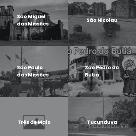
São Miguel
São Nicolau
das Missões
São Paulo
São Pedro do
das Missões
Butiá
Três de Maio
Tucunduva