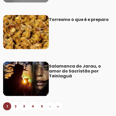
Torresmo o que é e preparo
Salamanca do Jarau, o
amor do Sacristão por
Teiniaguá
1
2
3
4
5
›
»