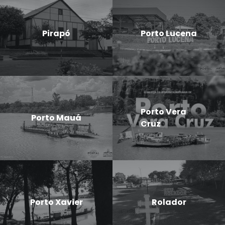
Pirapó
Porto Lucena
Porto Vera
Porto Mauá
Cruz
Porto Xavier
Rolador