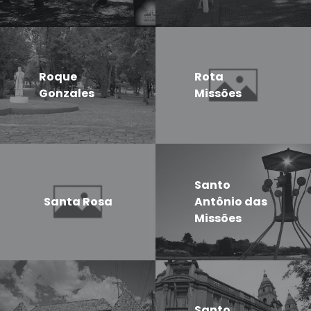
Roque
Rota
Gonzales
Missões
Santo
Santa Rosa
Antônio das
Missões
Santo