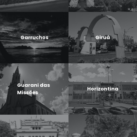
Garruchos
Giruá
Guarani das
Horizontina
Missões