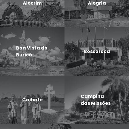
Alecrim
Alegria
Boa Vista do
Bossoroca
Buricá
Campina
Caibaté
das Missões