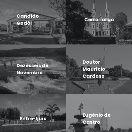
Candido
Cerro Largo
Godói
Doutor
Dezesseis de
Maurício
Novembro
Cardoso
Eugênio de
Entre-Ijuís
Castro