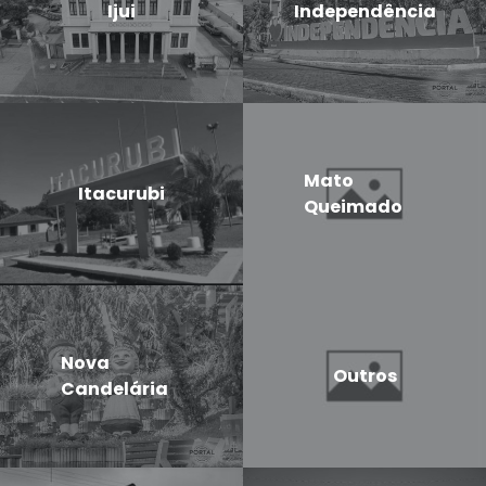
Ijui
Independência
Mato
Itacurubi
Queimado
Nova
Outros
Candelária