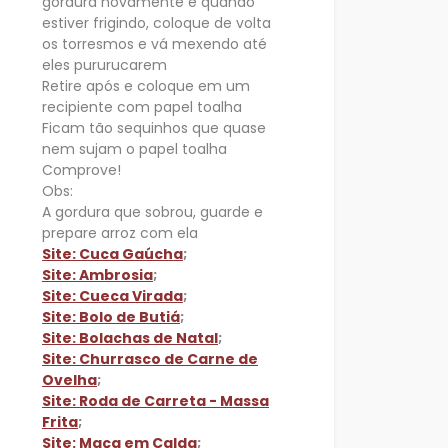
gordura novamente e quando
estiver frigindo, coloque de volta
os torresmos e vá mexendo até
eles pururucarem
Retire após e coloque em um
recipiente com papel toalha
Ficam tão sequinhos que quase
nem sujam o papel toalha
Comprove!
Obs:
A gordura que sobrou, guarde e
prepare arroz com ela
Site: Cuca Gaúcha
;
Site: Ambrosia
;
Site: Cueca Virada
;
Site: Bolo de Butiá
;
Site: Bolachas de Natal
;
Site: Churrasco de Carne de
Ovelha
;
Site: Roda de Carreta - Massa
Frita
;
Site: Maça em Calda
;