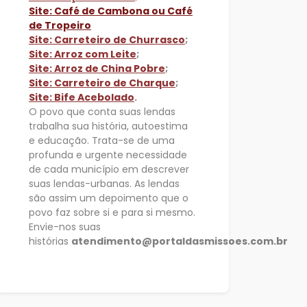
Site: Café de Cambona ou Café
de Tropeiro
Site: Carreteiro de Churrasco
;
Site: Arroz com Leite
;
Site: Arroz de China Pobre
;
Site: Carreteiro de Charque
;
Site: Bife Acebolado
.
O povo que conta suas lendas
trabalha sua história, autoestima
e educação. Trata-se de uma
profunda e urgente necessidade
de cada município em descrever
suas lendas-urbanas. As lendas
são assim um depoimento que o
povo faz sobre si e para si mesmo.
Envie-nos suas
histórias
atendimento@portaldasmissoes.com.br