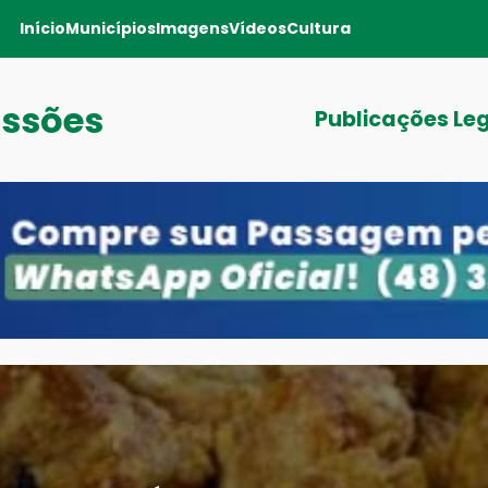
Início
Municípios
Imagens
Vídeos
Cultura
issões
Publicações Le