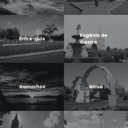
Eugênio de
Entre-Ijuís
Castro
Garruchos
Giruá