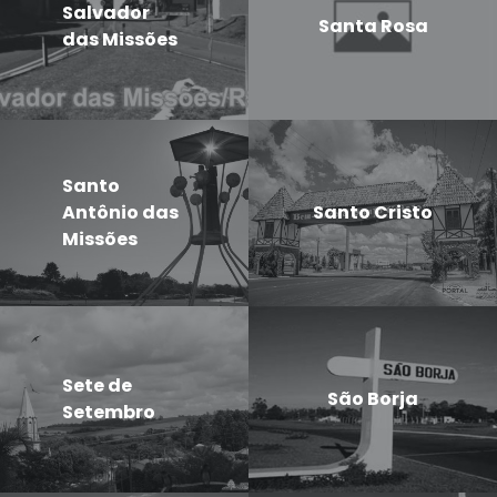
Salvador
Santa Rosa
das Missões
Santo
Antônio das
Santo Cristo
Missões
Sete de
São Borja
Setembro