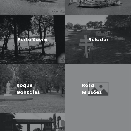
Porto Xavier
Rolador
Roque
Rota
Gonzales
Missões