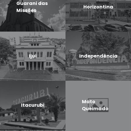
Guarani das
Horizontina
Missões
Ijui
Independência
Mato
Itacurubi
Queimado