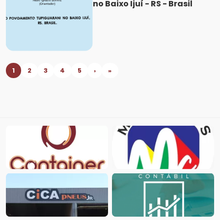
no Baixo Ijuí - RS - Brasil
1
2
3
4
5
›
»