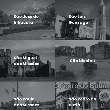
São José do
São Luiz
Inhacorá
Gonzaga
São Miguel
São Nicolau
das Missões
São Paulo
São Pedro do
das Missões
Butiá