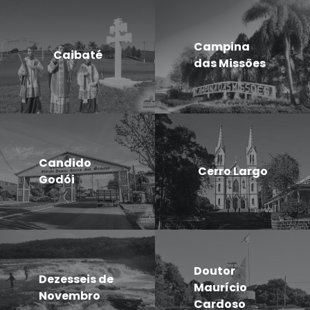
Campina
Caibaté
das Missões
Candido
Cerro Largo
Godói
Doutor
Dezesseis de
Maurício
Novembro
Cardoso