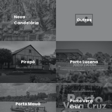
Nova
Outros
Candelária
Pirapó
Porto Lucena
Porto Vera
Porto Mauá
Cruz