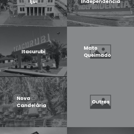
Ijui
Independência
Mato
Itacurubi
Queimado
Nova
Outros
Candelária