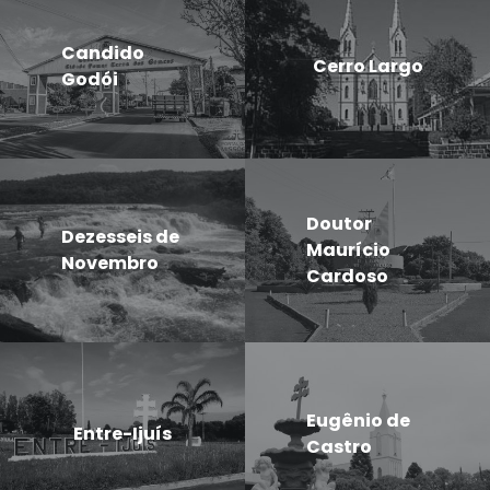
Candido
Cerro Largo
Godói
Doutor
Dezesseis de
Maurício
Novembro
Cardoso
Eugênio de
Entre-Ijuís
Castro