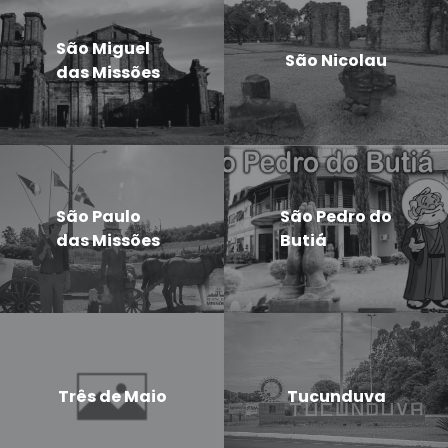
São Miguel
São Nicolau
das Missões
São Paulo
São Pedro do
das Missões
Butiá
Três de Maio
Tucunduva