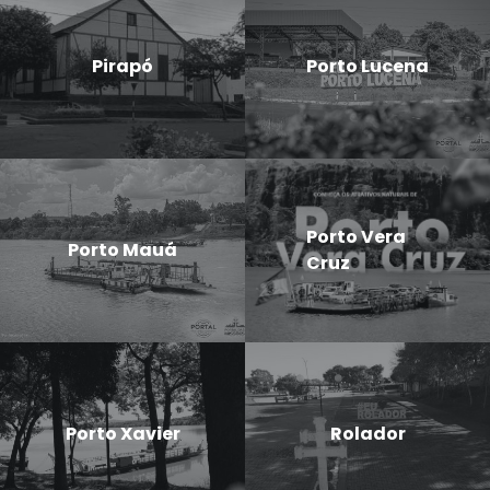
Pirapó
Porto Lucena
Porto Vera
Porto Mauá
Cruz
Porto Xavier
Rolador