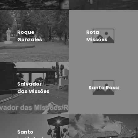
Roque
Rota
Gonzales
Missões
Salvador
Santa Rosa
das Missões
Santo