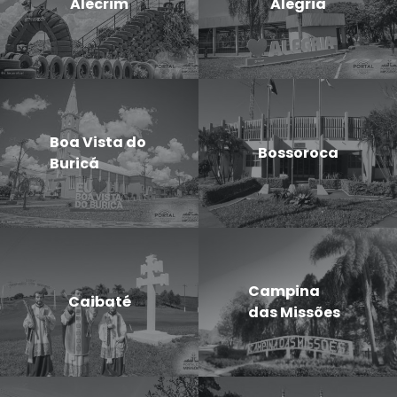
Alecrim
Alegria
Boa Vista do
Bossoroca
Buricá
Campina
Caibaté
das Missões