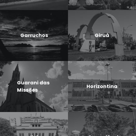
Garruchos
Giruá
Guarani das
Horizontina
Missões