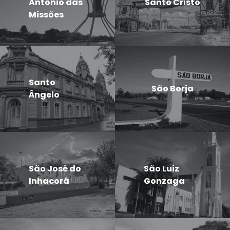
Antônio das
Santo Cristo
Missões
Santo
São Borja
Ângelo
São José do
São Luiz
Inhacorá
Gonzaga