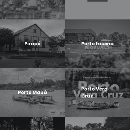
Pirapó
Porto Lucena
Porto Vera
Porto Mauá
Cruz