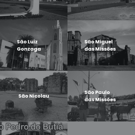
São Luiz
São Miguel
Gonzaga
das Missões
São Paulo
São Nicolau
das Missões