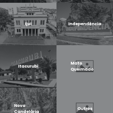
Ijui
Independência
Mato
Itacurubi
Queimado
Nova
Outros
Candelária