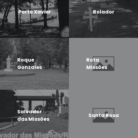
Porto Xavier
Rolador
Roque
Rota
Gonzales
Missões
Salvador
Santa Rosa
das Missões