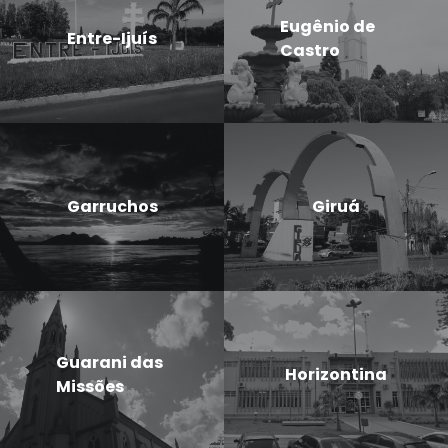
Eugênio de
Entre-Ijuís
Castro
Garruchos
Giruá
Guarani das
Horizontina
Missões