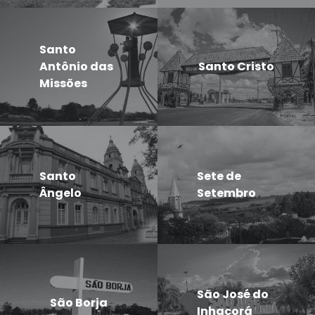
Santo
Antônio das
Santo Cristo
Missões
Santo
Sete de
Ângelo
Setembro
São José do
São Borja
Inhacorá