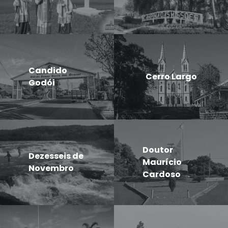
Candido
Cerro Largo
Godói
Doutor
Dezesseis de
Maurício
Novembro
Cardoso