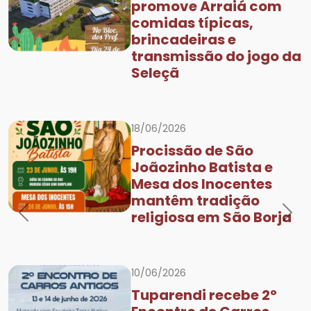
promove Arraiá com
comidas típicas,
brincadeiras e
transmissão do jogo da
Seleçã
18/06/2026
Procissão de São
Joãozinho Batista e
Mesa dos Inocentes
mantêm tradição
religiosa em São Borja
Previous
Nex
10/06/2026
Tuparendi recebe 2º