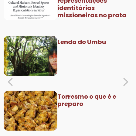
representações
identitárias
missioneiras no prata
Lenda do Umbu
Previous
Nex
Torresmo o que é e
preparo