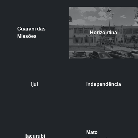
Guarani das
Horizontina
Missões
Ijui
Independência
Mato
Itacurubi