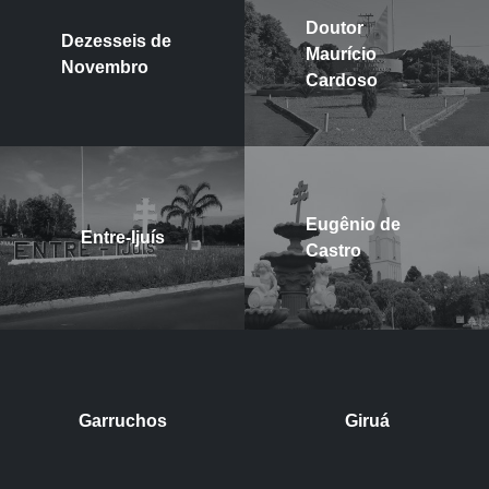
Doutor
Dezesseis de
Maurício
Novembro
Cardoso
Eugênio de
Entre-Ijuís
Castro
Garruchos
Giruá