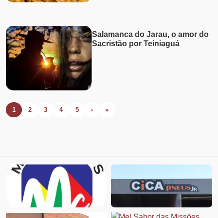
Salamanca do Jarau, o amor do
Sacristão por Teiniaguá
1
2
3
4
5
›
»