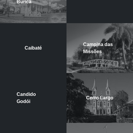
Buricá
Campina das
Caibaté
Missões
Candido
Cerro Largo
Godói