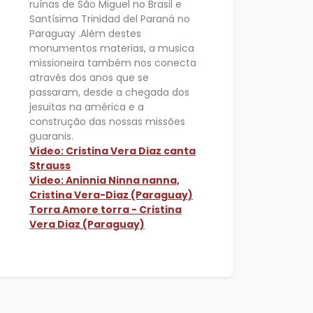
ruínas de São Miguel no Brasil e
Santísima Trinidad del Paraná no
Paraguay .Além destes
monumentos materias, a musica
missioneira também nos conecta
através dos anos que se
passaram, desde a chegada dos
jesuitas na américa e a
construção das nossas missões
guaranis.
Vídeo: Cristina Vera Diaz canta
Strauss
Vídeo: Aninnia Ninna nanna,
Cristina Vera-Diaz (Paraguay)
Torra Amore torra - Cristina
Vera Diaz (Paraguay)