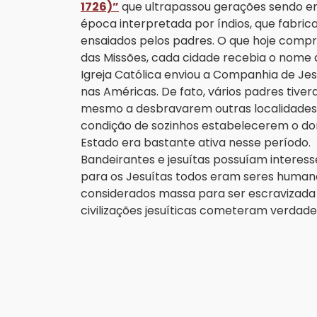
1726)”
que ultrapassou gerações sendo e
época interpretada por índios, que fabri
ensaiados pelos padres. O que hoje compre
das Missões, cada cidade recebia o nome 
Igreja Católica enviou a Companhia de Jes
nas Américas. De fato, vários padres tiv
mesmo a desbravarem outras localidade
condição de sozinhos estabelecerem o dom
Estado era bastante ativa nesse período.
Bandeirantes e jesuítas possuíam interess
para os Jesuítas todos eram seres humano
considerados massa para ser escravizada 
civilizações jesuíticas cometeram verdade