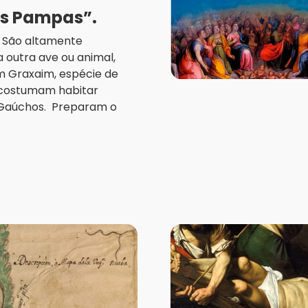
os Pampas”.
a. São altamente
 outra ave ou animal,
m Graxaim, espécie de
, costumam habitar
 Gaúchos. Preparam o