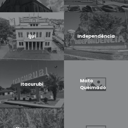
Ijui
Independência
Mato
Itacurubi
Queimado