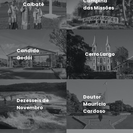
Campina
Caibaté
das Missões
Candido
Cerro Largo
Godói
Doutor
Dezesseis de
Maurício
Novembro
Cardoso