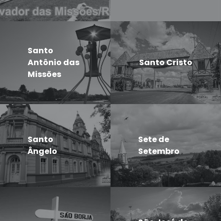
Santo
Antônio das
Santo Cristo
Missões
Santo
Sete de
Ângelo
Setembro