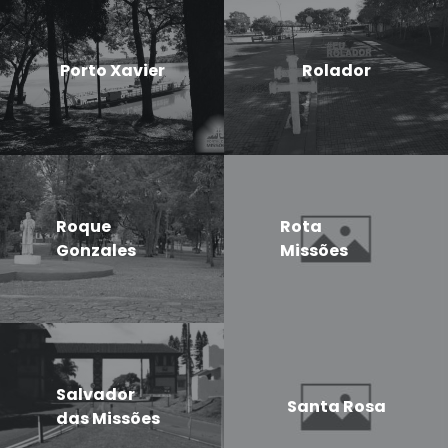
Porto Xavier
Rolador
Roque
Rota
Gonzales
Missões
Salvador
Santa Rosa
das Missões