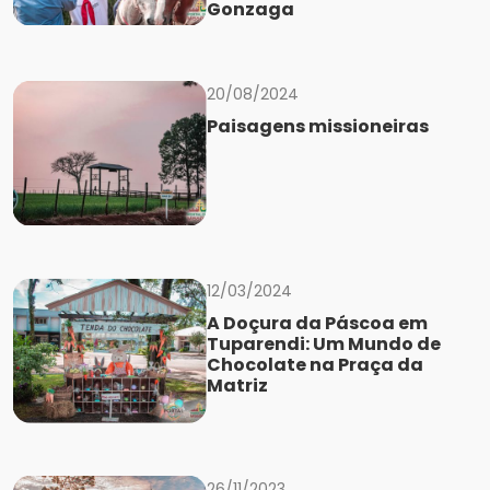
Gonzaga
20/08/2024
Paisagens missioneiras
12/03/2024
A Doçura da Páscoa em
Tuparendi: Um Mundo de
Chocolate na Praça da
Matriz
26/11/2023