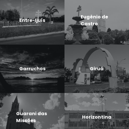
Eugênio de
Entre-Ijuís
Castro
Garruchos
Giruá
Guarani das
Horizontina
Missões