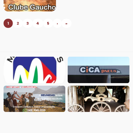
1
2
3
4
5
›
»