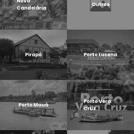
Nova
Outros
Candelária
Pirapó
Porto Lucena
Porto Vera
Porto Mauá
Cruz