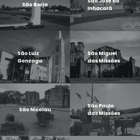
São José do
São Borja
Inhacorá
São Luiz
São Miguel
Gonzaga
das Missões
São Paulo
São Nicolau
das Missões