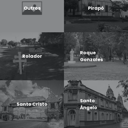
Outros
Pirapó
Roque
Rolador
Gonzales
Santo
Santo Cristo
Ângelo