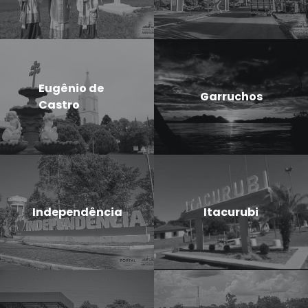
Eugênio de
Garruchos
Castro
Independência
Itacurubi