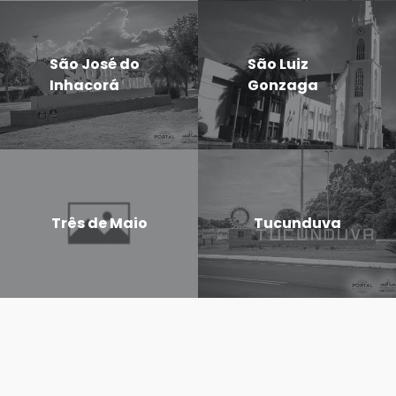
São José do
São Luiz
Inhacorá
Gonzaga
Três de Maio
Tucunduva