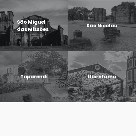
São Miguel
São Nicolau
das Missões
Tuparendi
Ubiretama