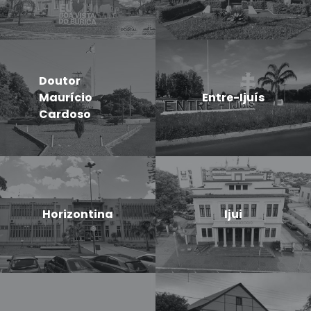
Doutor
Maurício
Entre-Ijuís
Cardoso
Horizontina
Ijui