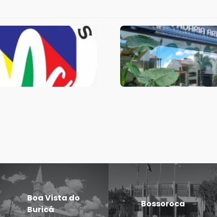
Boa Vista do
Bossoroca
Buricá