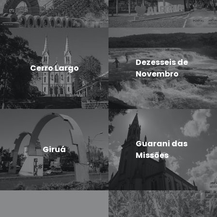
Dezesseis de
Cerro Largo
Novembro
Guarani das
Giruá
Missões