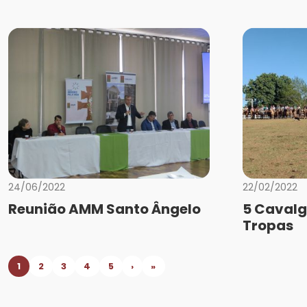
24/06/2022
22/02/2022
Reunião AMM Santo Ângelo
5 Caval
Tropas
1
2
3
4
5
›
»