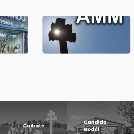
Candido
Caibaté
Godói