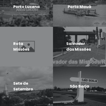
Porto Lucena
Porto Mauá
Rota
Salvador
Missões
das Missões
Sete de
São Borja
Setembro