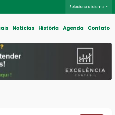
Selecione o idioma
gais
Notícias
História
Agenda
Contato