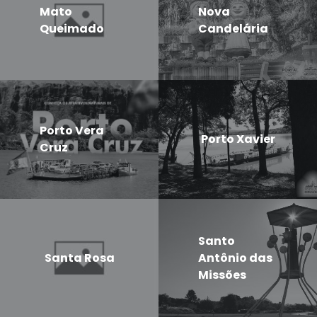
Mato
Nova
Queimado
Candelária
Porto Vera
Porto Xavier
Cruz
Santo
Santa Rosa
Antônio das
Missões