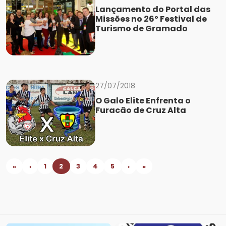
Lançamento do Portal das
Missões no 26º Festival de
Turismo de Gramado
27/07/2018
O Galo Elite Enfrenta o
Furacão de Cruz Alta
«
‹
1
2
3
4
5
›
»