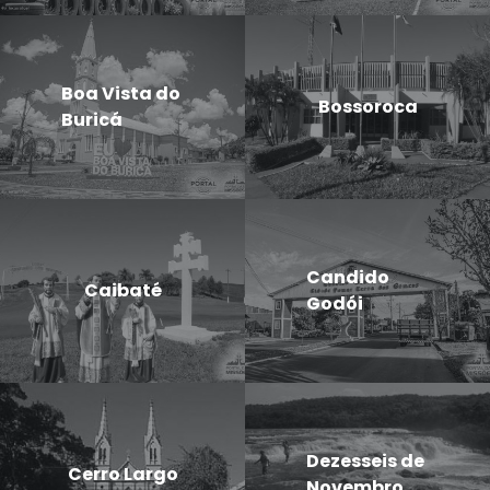
Boa Vista do
Bossoroca
Buricá
Candido
Caibaté
Godói
Dezesseis de
Cerro Largo
Novembro