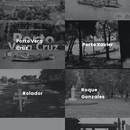
Porto Vera
Porto Xavier
Cruz
Roque
Rolador
Gonzales