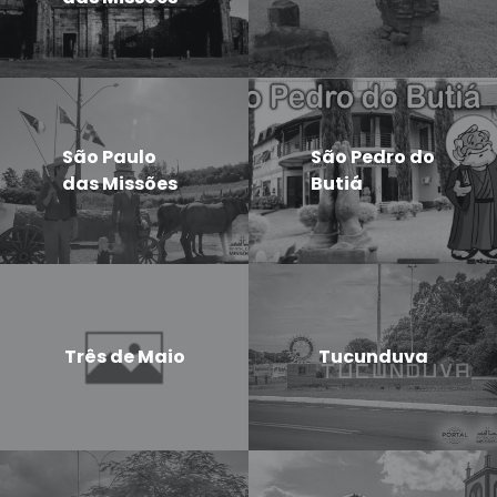
São Paulo
São Pedro do
das Missões
Butiá
Três de Maio
Tucunduva