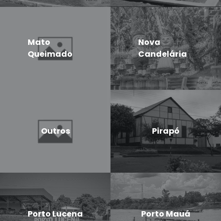
Mato
Nova
Queimado
Candelária
Outros
Pirapó
Porto Lucena
Porto Mauá