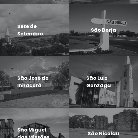
Sete de
São Borja
Setembro
São José do
São Luiz
Inhacorá
Gonzaga
São Miguel
São Nicolau
das Missões