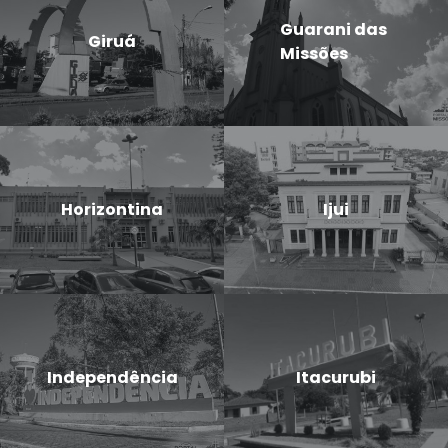
Guarani das
Giruá
Missões
Horizontina
Ijui
Independência
Itacurubi