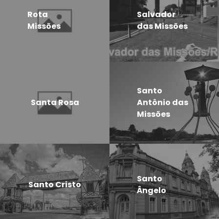
Rota
Salvador
Missões
das Missões
Santo
Santa Rosa
Antônio das
Missões
Santo
Santo Cristo
Ângelo