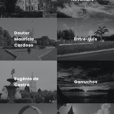
Doutor
Maurício
Entre-Ijuís
Cardoso
Eugênio de
Garruchos
Castro