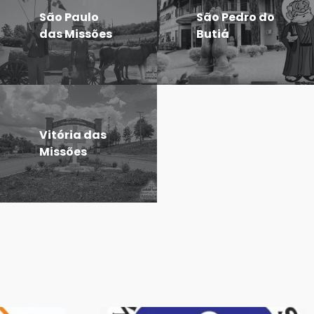
São Paulo
São Pedro do
das Missões
Butiá
Vitória das
Missões