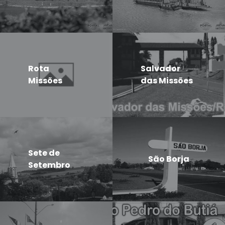
Rota
Salvador
Missões
das Missões
Sete de
São Borja
Setembro