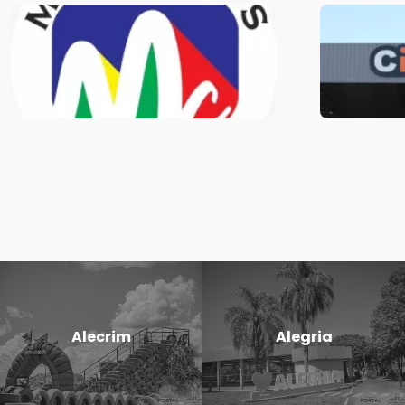
Alecrim
Alegria