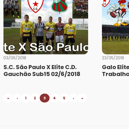
03/06/2018
23/05/2018
S.C. São Paulo X Elite C.D.
Galo Elit
Gauchão Sub15 02/6/2018
Trabalh
«
‹
1
2
3
4
5
›
»