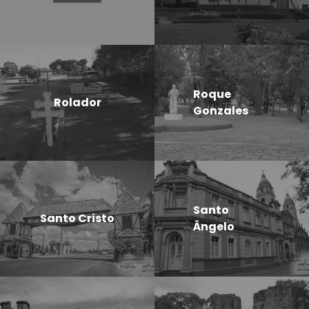
Roque
Rolador
Gonzales
Santo
Santo Cristo
Ângelo