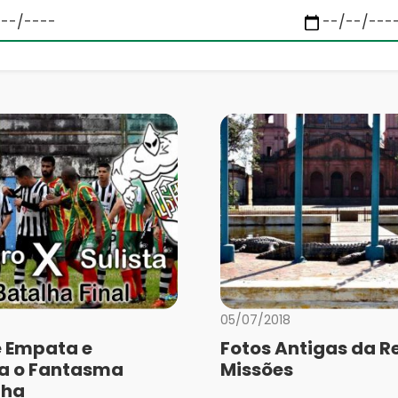
05/07/2018
e Empata e
Fotos Antigas da R
ca o Fantasma
Missões
lha