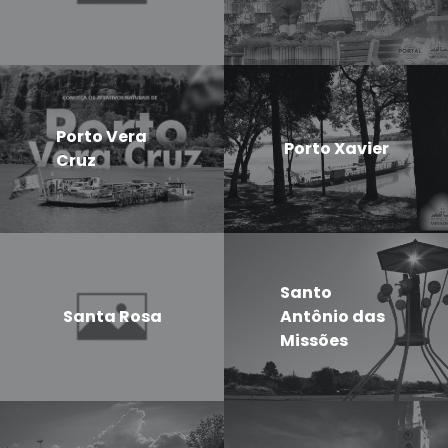
Porto Vera
Porto Xavier
Cruz
Santo
Santa Rosa
Antônio das
Missões