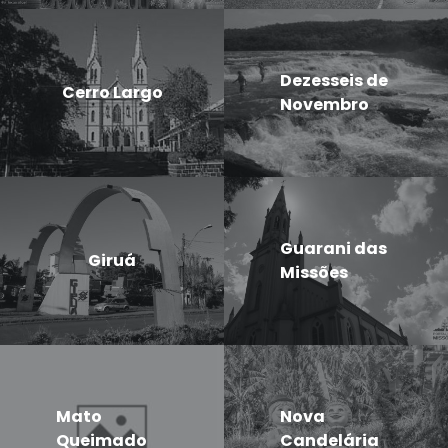
Dezesseis de
Cerro Largo
Novembro
Guarani das
Giruá
Missões
Mato
Nova
Queimado
Candelária