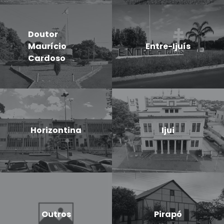
Doutor
Maurício
Entre-Ijuís
Cardoso
Horizontina
Ijui
Outros
Pirapó