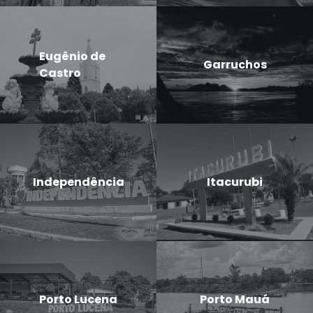
Eugênio de
Garruchos
Castro
Independência
Itacurubi
Porto Lucena
Porto Mauá