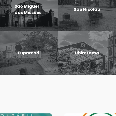
São Miguel
São Nicolau
das Missões
Tuparendi
Ubiretama