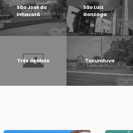
São José do
São Luiz
Inhacorá
Gonzaga
Três de Maio
Tucunduva