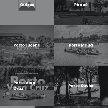
Outros
Pirapó
Porto Lucena
Porto Mauá
Porto Vera
Porto Xavier
Cruz