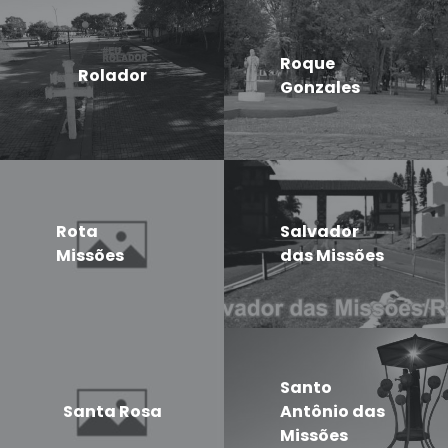
Roque
Rolador
Gonzales
Rota
Salvador
Missões
das Missões
Santo
Santa Rosa
Antônio das
Missões