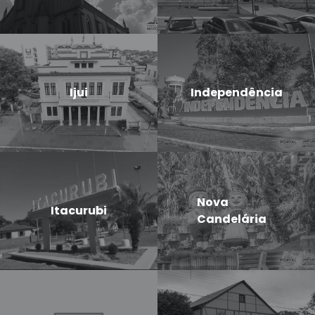
Ijui
Independência
Nova
Itacurubi
Candelária