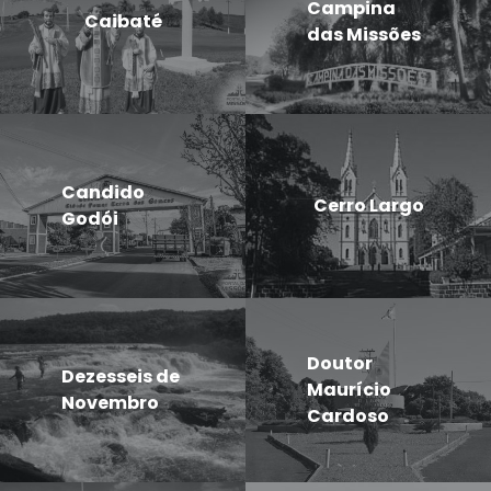
Campina
Caibaté
das Missões
Candido
Cerro Largo
Godói
Doutor
Dezesseis de
Maurício
Novembro
Cardoso