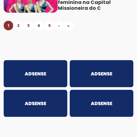
feminina na Capital
Missioneira do C
1
2
3
4
5
›
»