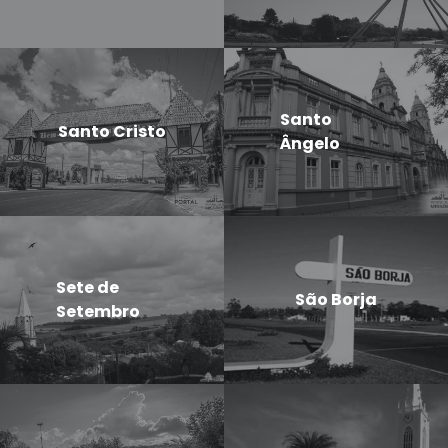
Santo
Santo Cristo
Ângelo
Sete de
São Borja
Setembro