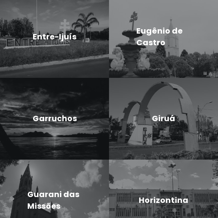
Eugênio de
Entre-Ijuís
Castro
Garruchos
Giruá
Guarani das
Horizontina
Missões