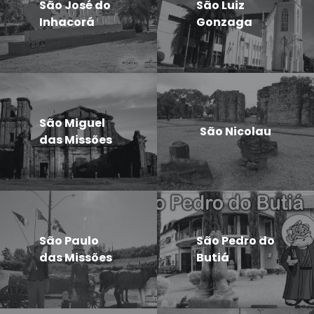
São José do
São Luiz
Inhacorá
Gonzaga
São Miguel
São Nicolau
das Missões
São Paulo
São Pedro do
das Missões
Butiá