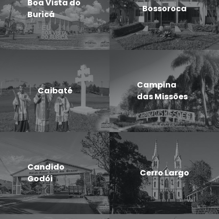
Boa Vista do
Bossoroca
Buricá
Campina
Caibaté
das Missões
Candido
Cerro Largo
Godói