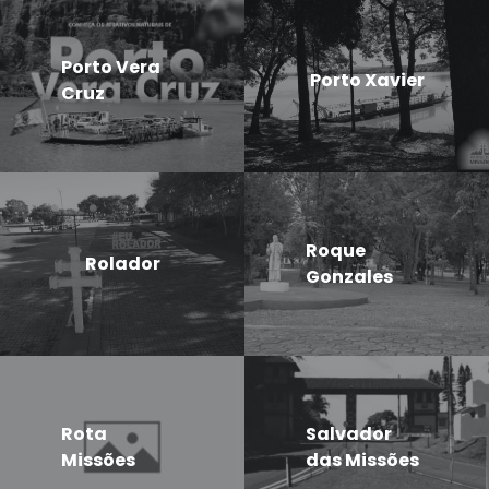
Porto Vera
Porto Xavier
Cruz
Roque
Rolador
Gonzales
Rota
Salvador
Missões
das Missões