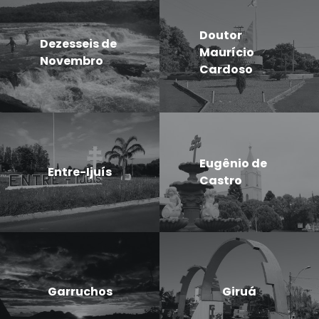
Doutor
Dezesseis de
Maurício
Novembro
Cardoso
Eugênio de
Entre-Ijuís
Castro
Garruchos
Giruá