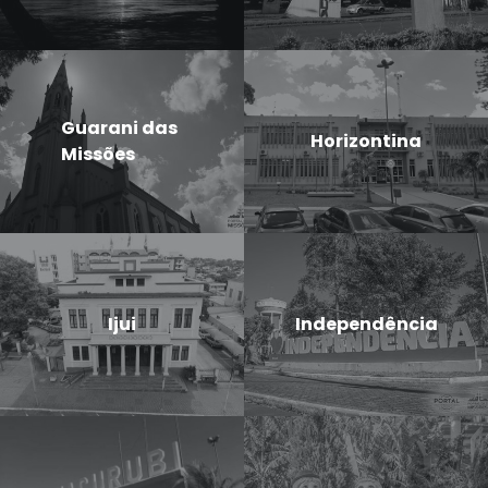
Guarani das
Horizontina
Missões
Ijui
Independência