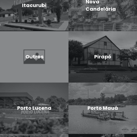
Nova
Itacurubi
Candelária
Outros
Pirapó
Porto Lucena
Porto Mauá