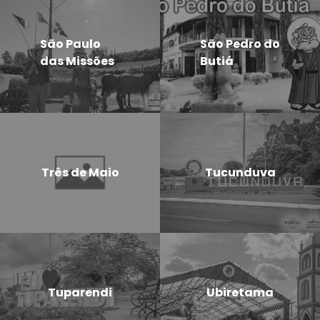
São Paulo
São Pedro do
das Missões
Butiá
Três de Maio
Tucunduva
Tuparendi
Ubiretama