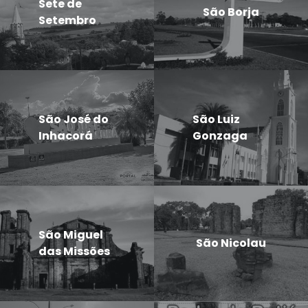
Sete de
São Borja
Setembro
São José do
São Luiz
Inhacorá
Gonzaga
São Miguel
São Nicolau
das Missões