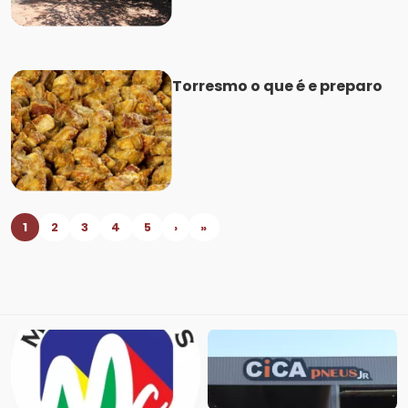
Torresmo o que é e preparo
1
2
3
4
5
›
»