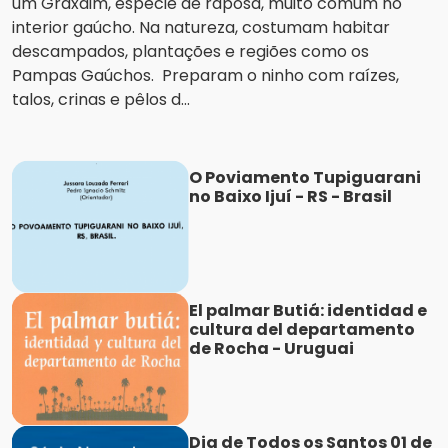
um Graxaim, espécie de raposa, muito comum no
interior gaúcho. Na natureza, costumam habitar
descampados, plantações e regiões como os
Pampas Gaúchos. Preparam o ninho com raízes,
talos, crinas e pêlos d...
O Poviamento Tupiguarani
no Baixo Ijuí - RS - Brasil
El palmar Butiá: identidad e
cultura del departamento
de Rocha - Uruguai
Dia de Todos os Santos 01 de