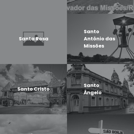
Santo
Santa Rosa
Antônio das
Missões
Santo
Santo Cristo
Ângelo