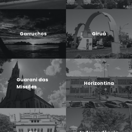
Garruchos
Giruá
Guarani das
Horizontina
Missões