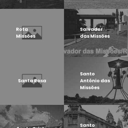
Rota
Salvador
Missões
das Missões
Santo
Santa Rosa
Antônio das
Missões
Santo