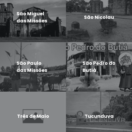
São Miguel
São Nicolau
das Missões
São Paulo
São Pedro do
das Missões
Butiá
Três de Maio
Tucunduva