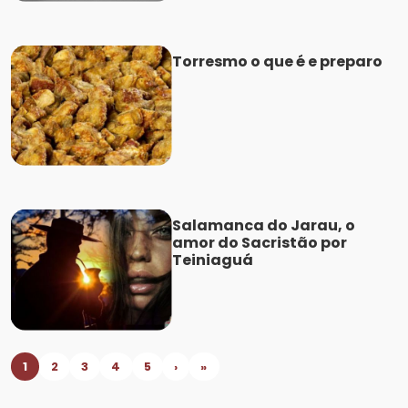
Torresmo o que é e preparo
Salamanca do Jarau, o
amor do Sacristão por
Teiniaguá
1
2
3
4
5
›
»