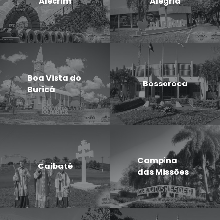
Alecrim
Alegria
Boa Vista do
Bossoroca
Buricá
Campina
Caibaté
das Missões