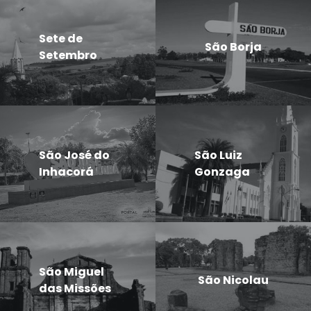
Sete de
São Borja
Setembro
São José do
São Luiz
Inhacorá
Gonzaga
São Miguel
São Nicolau
das Missões