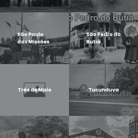
São Paulo
São Pedro do
das Missões
Butiá
Três de Maio
Tucunduva