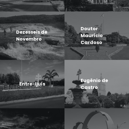
Doutor
Dezesseis de
Maurício
Novembro
Cardoso
Eugênio de
Entre-Ijuís
Castro