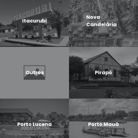
Nova
Itacurubi
Candelária
Outros
Pirapó
Porto Lucena
Porto Mauá