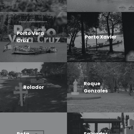
Porto Vera
Porto Xavier
Cruz
Roque
Rolador
Gonzales
Rota
Salvador