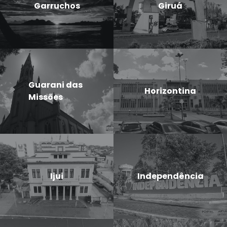
Garruchos
Giruá
Guarani das
Horizontina
Missões
Ijui
Independência