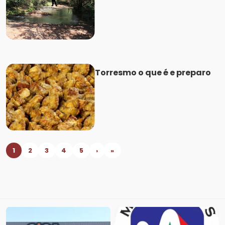
Torresmo o que é e preparo
1
2
3
4
5
›
»