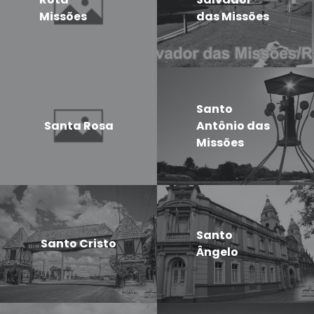
Missões
das Missões
Santo
Santa Rosa
Antônio das
Missões
Santo
Santo Cristo
Ângelo