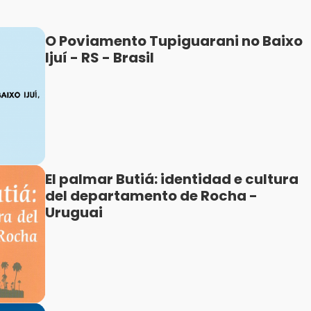
O Poviamento Tupiguarani no Baixo
Ijuí - RS - Brasil
El palmar Butiá: identidad e cultura
del departamento de Rocha -
Uruguai