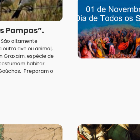
os Pampas”.
a. São altamente
 outra ave ou animal,
m Graxaim, espécie de
, costumam habitar
 Gaúchos. Preparam o