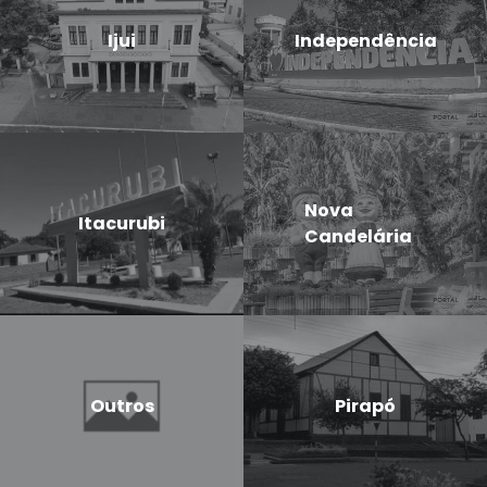
Ijui
Independência
Nova
Itacurubi
Candelária
Outros
Pirapó