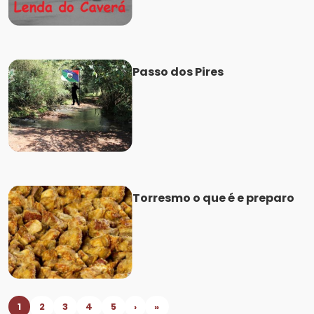
Passo dos Pires
Torresmo o que é e preparo
1
2
3
4
5
›
»