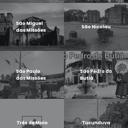
São Miguel
São Nicolau
das Missões
São Paulo
São Pedro do
das Missões
Butiá
Três de Maio
Tucunduva