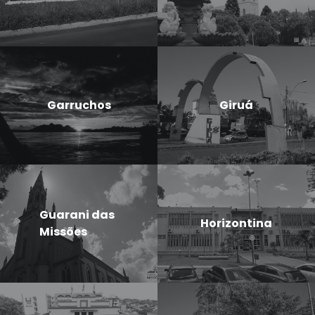
Garruchos
Giruá
Guarani das
Horizontina
Missões