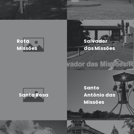
Rota
Salvador
Missões
das Missões
Santo
Santa Rosa
Antônio das
Missões