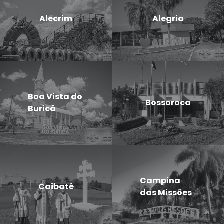
Alecrim
Alegria
Boa Vista do
Bossoroca
Buricá
Campina
Caibaté
das Missões