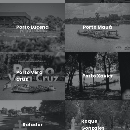
Porto Lucena
Porto Mauá
Porto Vera
Porto Xavier
Cruz
Roque
Rolador
Gonzales