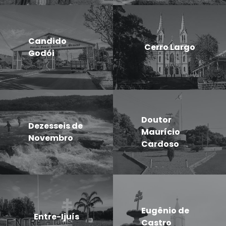
Candido
Cerro Largo
Godói
Doutor
Dezesseis de
Maurício
Novembro
Cardoso
Eugênio de
Entre-Ijuís
Castro