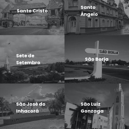
Santo
Santo Cristo
Ângelo
Sete de
São Borja
Setembro
São José do
São Luiz
Inhacorá
Gonzaga