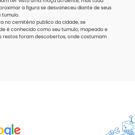
rmam ter visto uma moça atraente, mas toda
roximar a figura se desvaneceu diante de seus
u tumulo.
 no cemitério publico da cidade, se
nde é conhecido como seu tumulo, mapeado e
seus restos foram descobertos, onde costumam