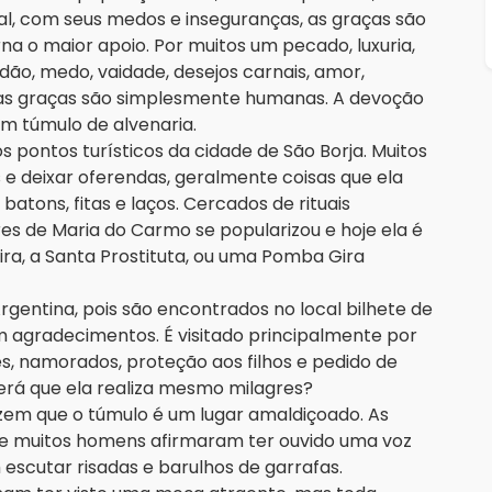
cal, com seus medos e inseguranças, as graças são
na o maior apoio. Por muitos um pecado, luxuria,
dão, medo, vaidade, desejos carnais, amor,
, suas graças são simplesmente humanas. A devoção
um túmulo de alvenaria.
 pontos turísticos da cidade de São Borja. Muitos
s e deixar oferendas, geralmente coisas que ela
batons, fitas e laços. Cercados de rituais
res de Maria do Carmo se popularizou e hoje ela é
ra, a Santa Prostituta, ou uma Pomba Gira
gentina, pois são encontrados no local bilhete de
agradecimentos. É visitado principalmente por
 namorados, proteção aos filhos e pedido de
será que ela realiza mesmo milagres?
izem que o túmulo é um lugar amaldiçoado. As
 e muitos homens afirmaram ter ouvido uma voz
escutar risadas e barulhos de garrafas.