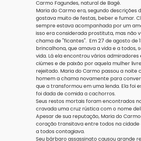
Carmo Fagundes, natural de Bagé.
Maria do Carmo era, segundo descrições d
gostava muito de festas, beber e fumar.
sempre estava acompanhada por um amante
isso era considerada prostituta, mas não ve
chama de "ficantes". Em 27 de agosto de 1
brincalhona, que amava a vida e a todos, s
vida. Lá ela encontrou vários admiradore
ciúmes e de paixão por aquela mulher livr
rejeitado. Maria do Carmo passou a noite
homem a chama novamente para conversar
que a transformou em uma lenda. Ela foi e
foi dada de comida a cachorros.
Seus restos mortais foram encontrados no
cravada uma cruz rústica com o nome del
Apesar de sua reputação, Maria do Carm
coração transitava entre todos na cidade 
a todos contagiava.
Seu bárbaro assassinato causou grande rev