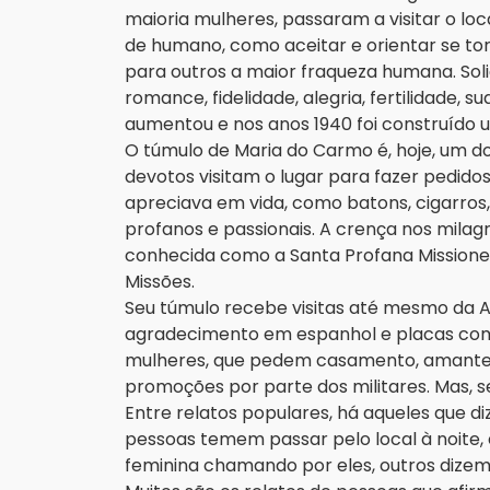
maioria mulheres, passaram a visitar o lo
de humano, como aceitar e orientar se tor
para outros a maior fraqueza humana. Soli
romance, fidelidade, alegria, fertilidade
aumentou e nos anos 1940 foi construído 
O túmulo de Maria do Carmo é, hoje, um dos
devotos visitam o lugar para fazer pedido
apreciava em vida, como batons, cigarros, 
profanos e passionais. A crença nos milag
conhecida como a Santa Profana Missionei
Missões.
Seu túmulo recebe visitas até mesmo da Ar
agradecimento em espanhol e placas com 
mulheres, que pedem casamento, amantes,
promoções por parte dos militares. Mas, 
Entre relatos populares, há aqueles que d
pessoas temem passar pelo local à noite,
feminina chamando por eles, outros dizem 