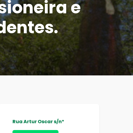
sioneira e
dentes.
Rua Artur Oscar s/nº