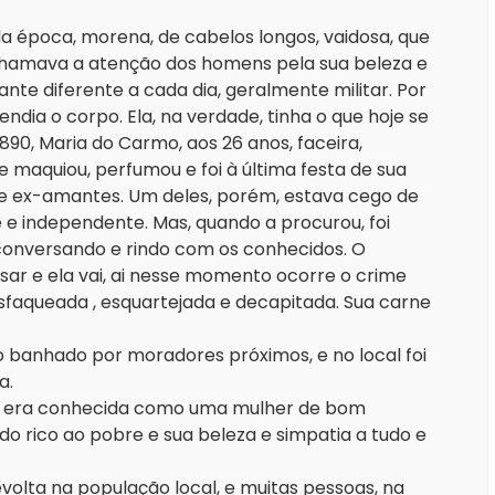
a época, morena, de cabelos longos, vaidosa, que
 Chamava a atenção dos homens pela sua beleza e
 diferente a cada dia, geralmente militar. Por
ndia o corpo. Ela, na verdade, tinha o que hoje se
890, Maria do Carmo, aos 26 anos, faceira,
e maquiou, perfumou e foi à última festa de sua
s e ex-amantes. Um deles, porém, estava cego de
e e independente. Mas, quando a procurou, foi
 conversando e rindo com os conhecidos. O
 e ela vai, ai nesse momento ocorre o crime
sfaqueada , esquartejada e decapitada. Sua carne
 banhado por moradores próximos, e no local foi
a.
o era conhecida como uma mulher de bom
do rico ao pobre e sua beleza e simpatia a tudo e
olta na população local, e muitas pessoas, na