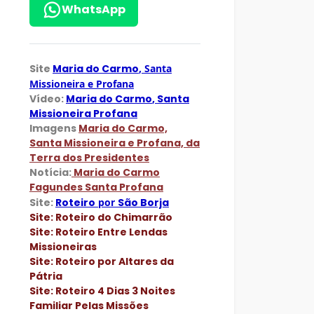
WhatsApp
Site
Maria do Carmo
, Santa
Missioneira e Profana
Vídeo:
Maria do Carmo
, Santa
Missioneira Profana
Imagens
Maria do Carmo,
Santa Missioneira e Profana, da
Terra dos Presidentes
Notícia:
Maria do Carmo
Fagundes Santa Profana
Site:
Roteiro
por
São Borja
Site: Roteiro do Chimarrão
Site: Roteiro Entre Lendas
Missioneiras
Site: Roteiro por Altares da
Pátria
Site: Roteiro 4 Dias 3 Noites
Familiar Pelas Missões