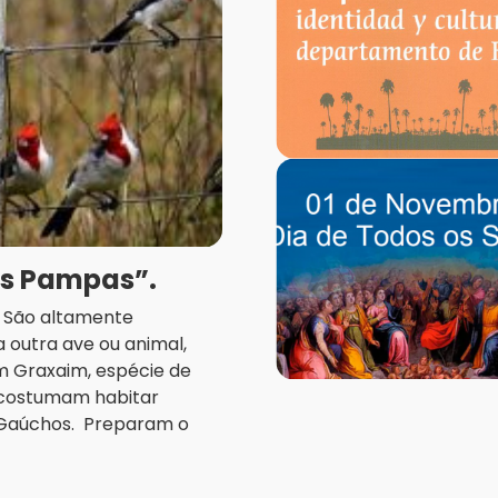
os Pampas”.
a. São altamente
 outra ave ou animal,
m Graxaim, espécie de
, costumam habitar
 Gaúchos. Preparam o