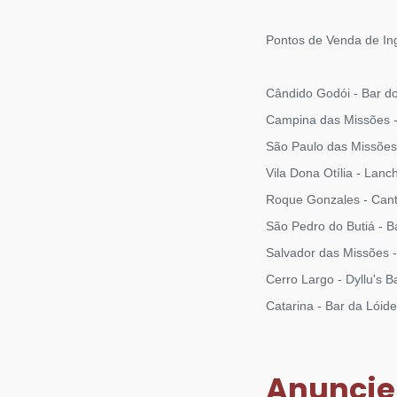
Pontos de Venda de In
Cândido Godói - Bar d
Campina das Missões -
São Paulo das Missões
Vila Dona Otília - Lanc
Roque Gonzales - Cant
São Pedro do Butiá - B
Salvador das Missões -
Cerro Largo - Dyllu's B
Catarina - Bar da Lóid
Anuncie 