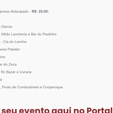
gresso Antecipado -
R$: 20,00:
o Garcia
 Kikão Lancheria e Bar do Paulinho
 - Cia do Lanche
heria Paladar
ina
ar do Zeca
 Rc Bazar e Livraria
ar
e, Posto de Combustíveis e Cooperoque.
seu evento aqui no Portal