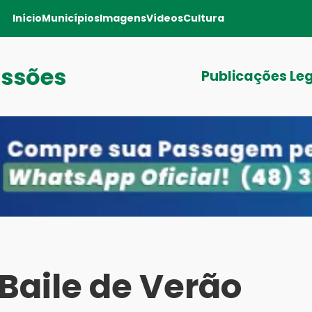
Início
Municípios
Imagens
Vídeos
Cultura
issões
Publicações Le
Baile de Verão