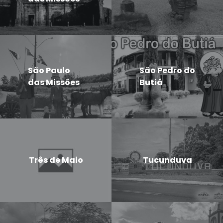
São Paulo
São Pedro do
das Missões
Butiá
Três de Maio
Tucunduva