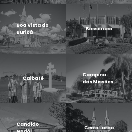
Boa Vista do
Bossoroca
Buricá
Campina
Caibaté
das Missões
Candido
Cerro Largo
Godói