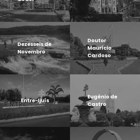
Doutor
Dezesseis de
Maurício
Novembro
Cardoso
Eugênio de
Entre-Ijuís
Castro