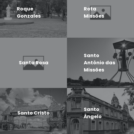
Roque
Rota
Gonzales
Missões
Santo
Santa Rosa
Antônio das
Missões
Santo
Santo Cristo
Ângelo