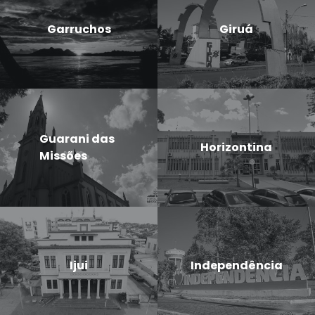
Garruchos
Giruá
Guarani das
Horizontina
Missões
Ijui
Independência