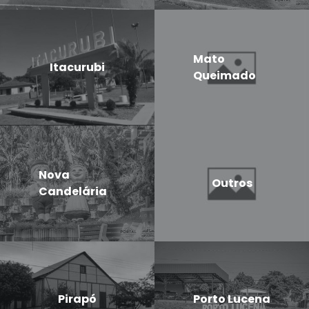
Mato
Itacurubi
Queimado
Nova
Outros
Candelária
Pirapó
Porto Lucena