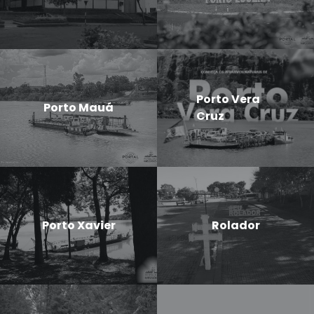
Porto Vera
Porto Mauá
Cruz
Porto Xavier
Rolador