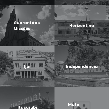
Guarani das
Horizontina
Missões
Ijui
Independência
Mato
Itacurubi