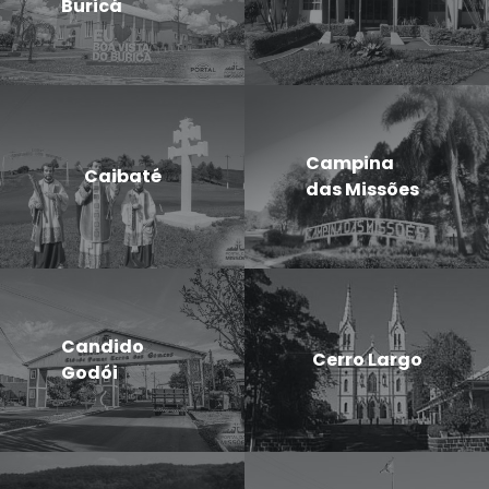
Buricá
Campina
Caibaté
das Missões
Candido
Cerro Largo
Godói