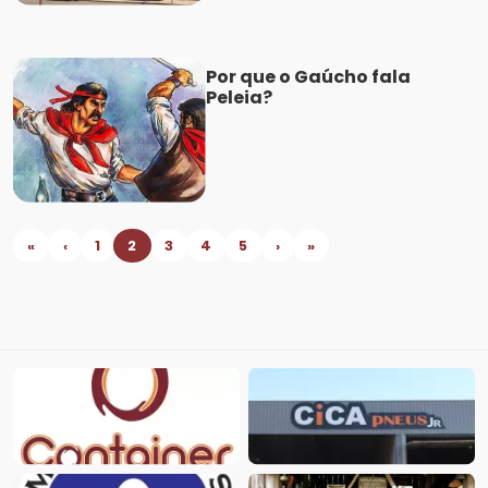
Por que o Gaúcho fala
Peleia?
«
‹
1
2
3
4
5
›
»