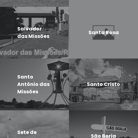
Salvador
Santa Rosa
das Missões
Santo
Antônio das
Santo Cristo
Missões
Sete de
São Borja