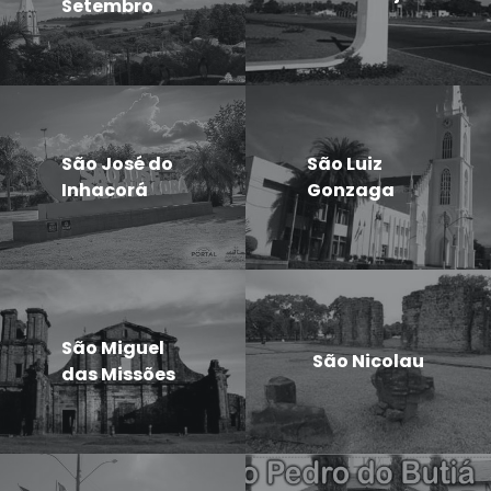
Setembro
São José do
São Luiz
Inhacorá
Gonzaga
São Miguel
São Nicolau
das Missões