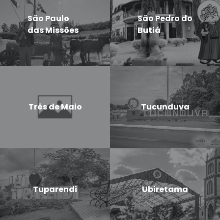
São Paulo
São Pedro do
das Missões
Butiá
Três de Maio
Tucunduva
Tuparendi
Ubiretama