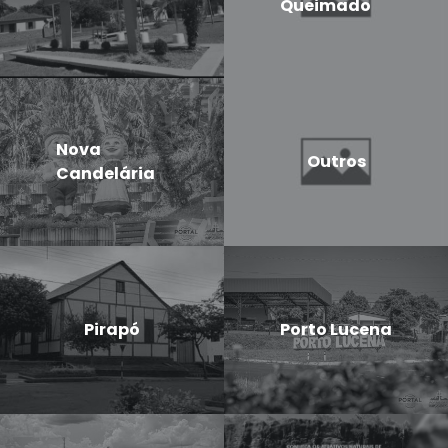
Queimado
Nova
Outros
Candelária
Pirapó
Porto Lucena