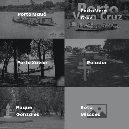
Porto Vera
Porto Mauá
Cruz
Porto Xavier
Rolador
Roque
Rota
Gonzales
Missões