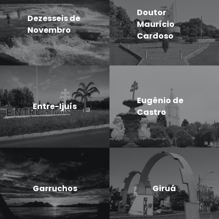
Doutor
Dezesseis de
Maurício
Novembro
Cardoso
Eugênio de
Entre-Ijuís
Castro
Garruchos
Giruá