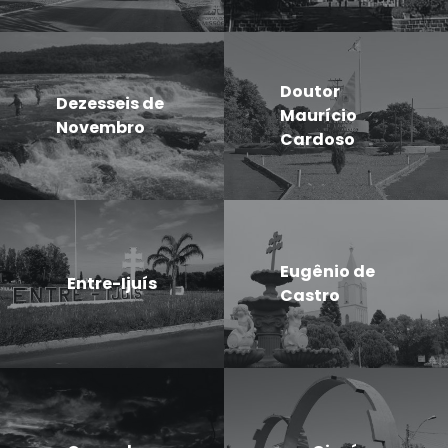
Doutor
Dezesseis de
Maurício
Novembro
Cardoso
Eugênio de
Entre-Ijuís
Castro