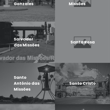
Gonzales
Missões
Salvador
Santa Rosa
das Missões
Santo
Antônio das
Santo Cristo
Missões