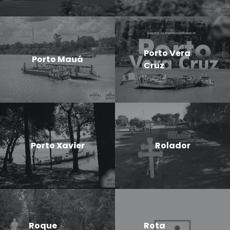
Porto Vera
Porto Mauá
Cruz
Porto Xavier
Rolador
Roque
Rota