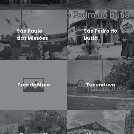
São Paulo
São Pedro do
das Missões
Butiá
Três de Maio
Tucunduva