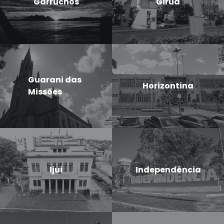
Garruchos
Giruá
Guarani das
Horizontina
Missões
Ijui
Independência