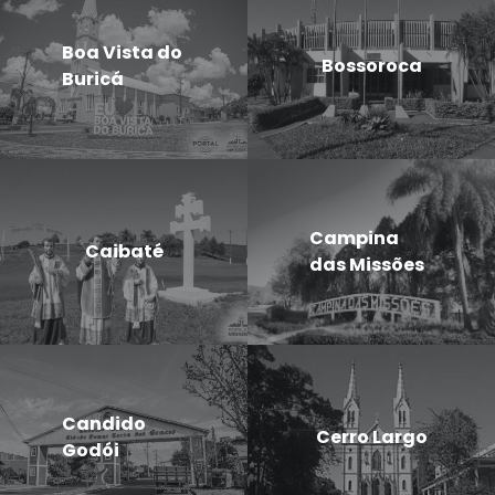
Boa Vista do
Bossoroca
Buricá
Campina
Caibaté
das Missões
Candido
Cerro Largo
Godói