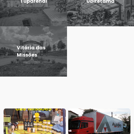
Tuparendi
Ubiretama
Vitória das
Missões