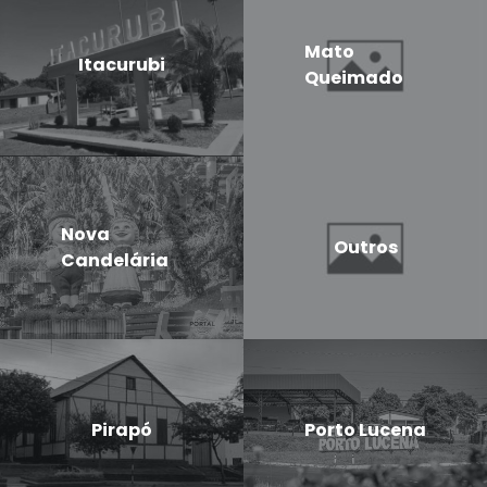
Mato
Itacurubi
Queimado
Nova
Outros
Candelária
Pirapó
Porto Lucena