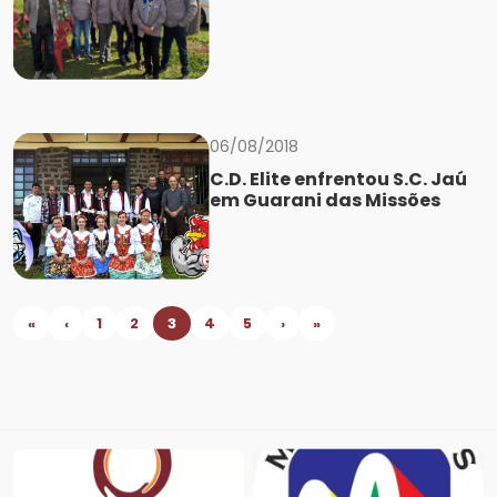
06/08/2018
C.D. Elite enfrentou S.C. Jaú
em Guarani das Missões
«
‹
1
2
3
4
5
›
»