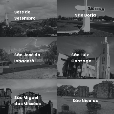
Sete de
São Borja
Setembro
São José do
São Luiz
Inhacorá
Gonzaga
São Miguel
São Nicolau
das Missões