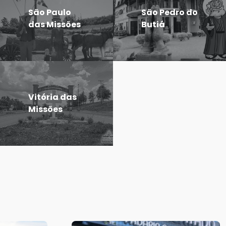
São Paulo
São Pedro do
das Missões
Butiá
Vitória das
Missões