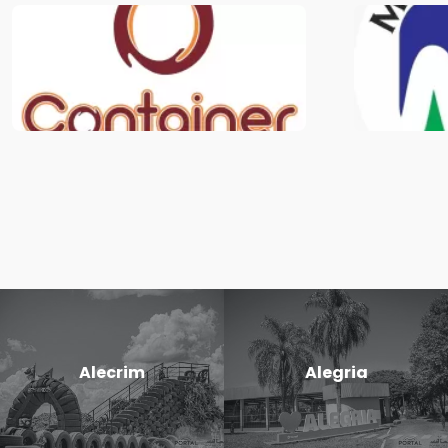
Alecrim
Alegria