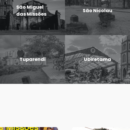
São Miguel
São Nicolau
das Missões
Tuparendi
Ubiretama