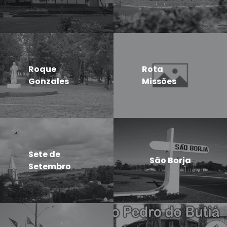
Roque
Rota
Gonzales
Missões
Sete de
São Borja
Setembro