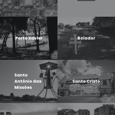
Porto Xavier
Rolador
Santo
Antônio das
Santo Cristo
Missões