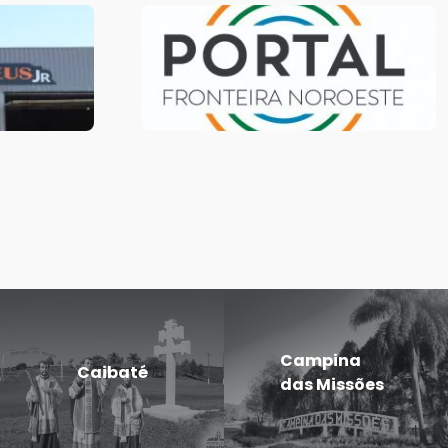
Campina
Caibaté
das Missões