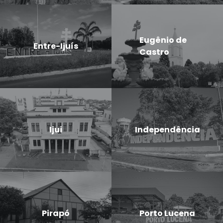
Eugênio de
Entre-Ijuís
Castro
Ijui
Independência
Pirapó
Porto Lucena