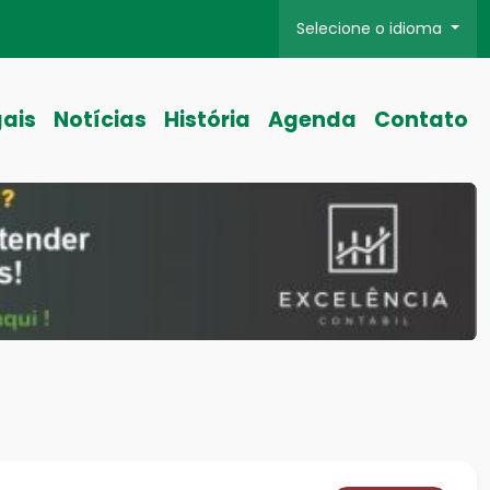
Selecione o idioma
gais
Notícias
História
Agenda
Contato