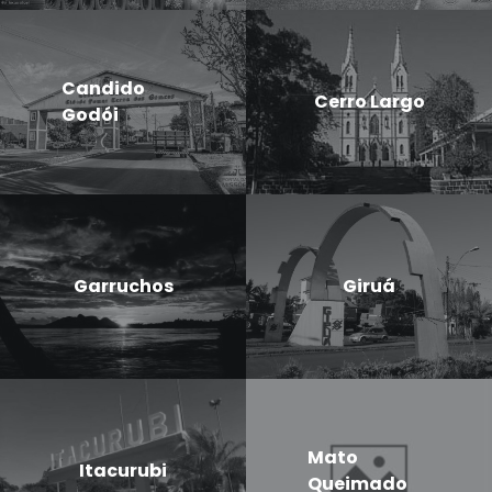
Candido
Cerro Largo
Godói
Garruchos
Giruá
Mato
Itacurubi
Queimado