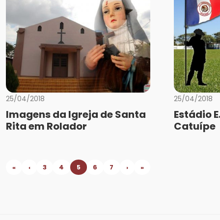
25/04/2018
25/04/2018
Imagens da Igreja de Santa
Estádio 
Rita em Rolador
Catuípe
«
‹
3
4
5
6
7
›
»