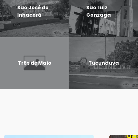
São José do
São Luiz
Inhacorá
Gonzaga
Três de Maio
Tucunduva