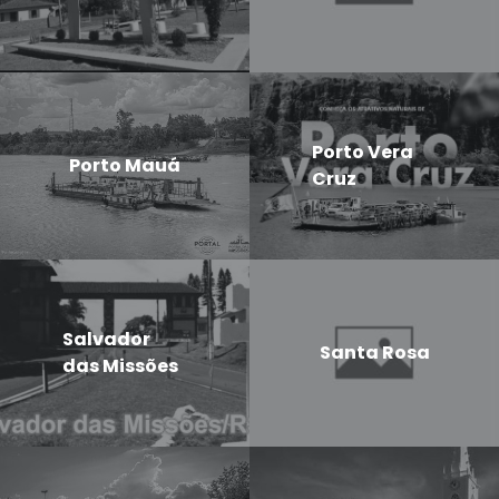
Porto Vera
Porto Mauá
Cruz
Salvador
Santa Rosa
das Missões