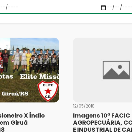
12/05/2018
ioneiro X Índio
Imagens 10ª FACIC 
em Giruá
AGROPECUÁRIA, C
18
E INDUSTRIAL DE CA