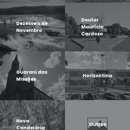
Doutor
Dezesseis de
Maurício
Novembro
Cardoso
Guarani das
Horizontina
Missões
Nova
Outros
Candelária