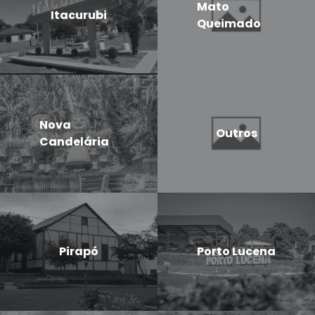
Mato
Itacurubi
Queimado
Nova
Outros
Candelária
Pirapó
Porto Lucena