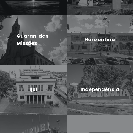
Guarani das
Horizontina
Missões
Ijui
Independência