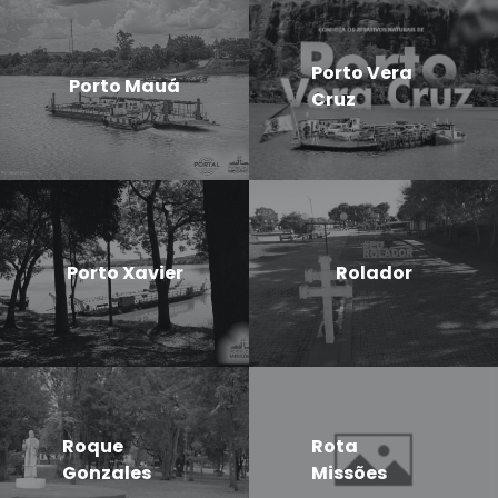
Porto Vera
Porto Mauá
Cruz
Porto Xavier
Rolador
Roque
Rota
Gonzales
Missões