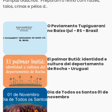
Pampas Gaúchos. Preparam o ninho com raízes,
talos, crinas e pêlos d...
O Poviamento Tupiguarani
no Baixo Ijuí - RS - Brasil
El palmar Butiá: identidad e
cultura del departamento
de Rocha - Uruguai
Dia de Todos os Santos 01 de
novembro