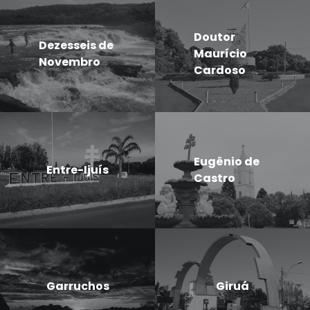
Doutor
Dezesseis de
Maurício
Novembro
Cardoso
Eugênio de
Entre-Ijuís
Castro
Garruchos
Giruá