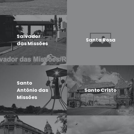
Salvador
Santa Rosa
das Missões
Santo
Antônio das
Santo Cristo
Missões