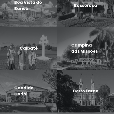
Boa Vista do
Bossoroca
Buricá
Campina
Caibaté
das Missões
Candido
Cerro Largo
Godói