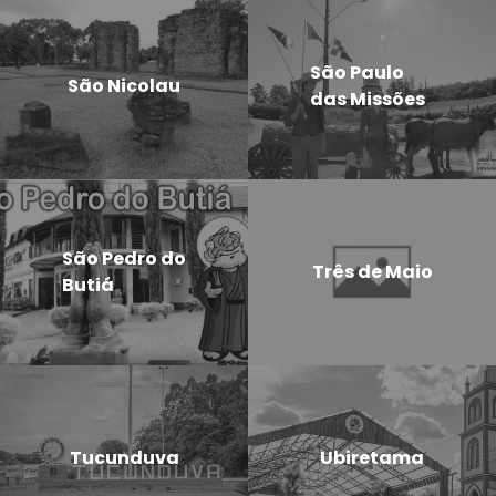
São Paulo
São Nicolau
das Missões
São Pedro do
Três de Maio
Butiá
Tucunduva
Ubiretama