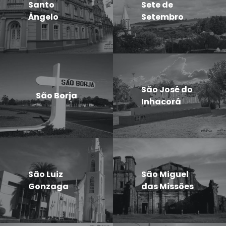
Santo
Sete de
Ângelo
Setembro
São José do
São Borja
Inhacorá
São Luiz
São Miguel
Gonzaga
das Missões