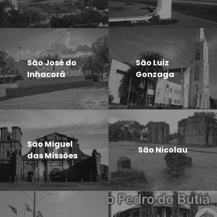
São José do
São Luiz
Inhacorá
Gonzaga
São Miguel
São Nicolau
das Missões