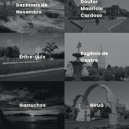
Doutor
Dezesseis de
Maurício
Novembro
Cardoso
Eugênio de
Entre-Ijuís
Castro
Garruchos
Giruá