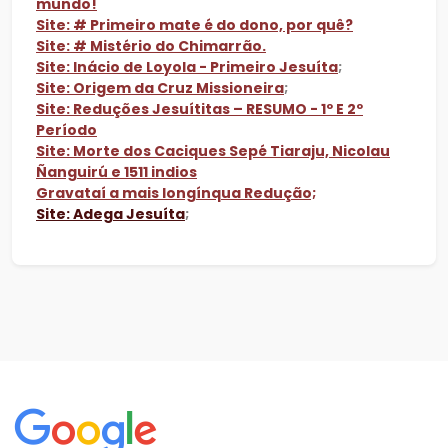
mundo!
Site: # Primeiro mate é do dono, por quê?
Site: # Mistério do Chimarrão.
Site: Inácio de Loyola - Primeiro Jesuíta
;
Site: Origem da Cruz Missioneira
;
Site: Reduções Jesuítitas – RESUMO - 1º E 2º
Período
Site: Morte dos Caciques Sepé Tiaraju, Nicolau
Ñanguirú e 1511 indios
Gravataí a mais longínqua Redução;
Site: Adega Jesuíta
;