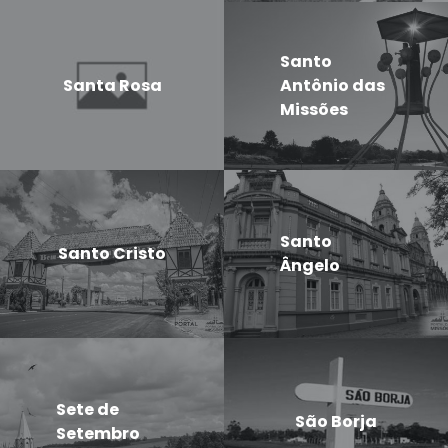
Santo
Santa Rosa
Antônio das
Missões
Santo
Santo Cristo
Ângelo
Sete de
São Borja
Setembro