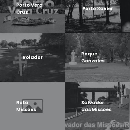
Porto Vera
Porto Xavier
Cruz
Roque
Rolador
Gonzales
Rota
Salvador
Missões
das Missões