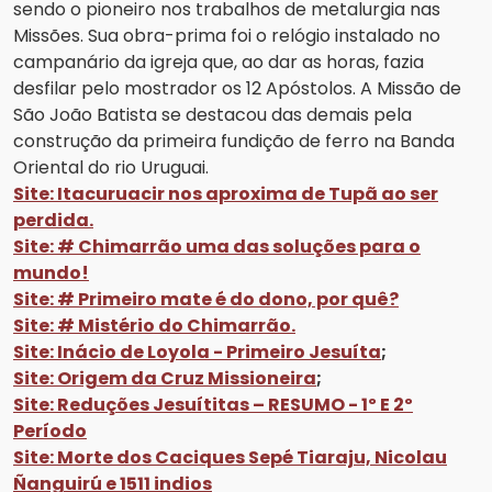
sendo o pioneiro nos trabalhos de metalurgia nas
Missões. Sua obra-prima foi o relógio instalado no
campanário da igreja que, ao dar as horas, fazia
desfilar pelo mostrador os 12 Apóstolos. A Missão de
São João Batista se destacou das demais pela
construção da primeira fundição de ferro na Banda
Oriental do rio Uruguai.
Site: Itacuruacir nos aproxima de Tupã ao ser
perdida.
Site: # Chimarrão uma das soluções para o
mundo!
Site: # Primeiro mate é do dono, por quê?
Site: # Mistério do Chimarrão.
Site: Inácio de Loyola - Primeiro Jesuíta
;
Site: Origem da Cruz Missioneira
;
Site: Reduções Jesuítitas – RESUMO - 1º E 2º
Período
Site: Morte dos Caciques Sepé Tiaraju, Nicolau
Ñanguirú e 1511 indios