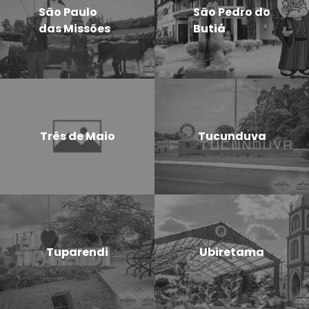
São Paulo
São Pedro do
das Missões
Butiá
Três de Maio
Tucunduva
Tuparendi
Ubiretama