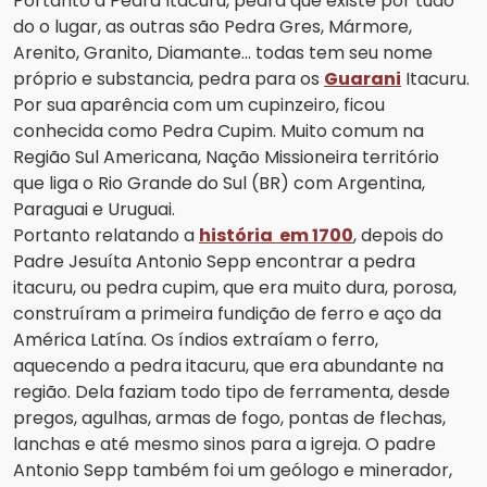
Portanto a Pedra Itacuru, pedra que existe por tudo
do o lugar, as outras são Pedra Gres, Mármore,
Arenito, Granito, Diamante... todas tem seu nome
próprio e substancia, pedra para os
Guarani
Itacuru.
Por sua aparência com um cupinzeiro, ficou
conhecida como Pedra Cupim. Muito comum na
Região Sul Americana, Nação Missioneira território
que liga o Rio Grande do Sul (BR) com Argentina,
Paraguai e Uruguai.
Portanto relatando a
história em 1700
, depois do
Padre Jesuíta Antonio Sepp encontrar a pedra
itacuru, ou pedra cupim, que era muito dura, porosa,
construíram a primeira fundição de ferro e aço da
América Latína. Os índios extraíam o ferro,
aquecendo a pedra itacuru, que era abundante na
região. Dela faziam todo tipo de ferramenta, desde
pregos, agulhas, armas de fogo, pontas de flechas,
lanchas e até mesmo sinos para a igreja. O padre
Antonio Sepp também foi um geólogo e minerador,