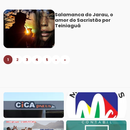
Salamanca do Jarau, o
amor do Sacristão por
Teiniaguá
1
2
3
4
5
›
»