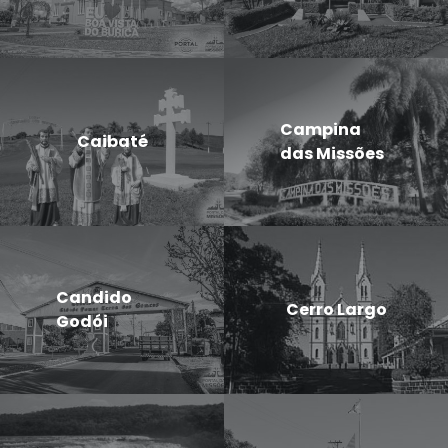
Campina
Caibaté
das Missões
Candido
Cerro Largo
Godói