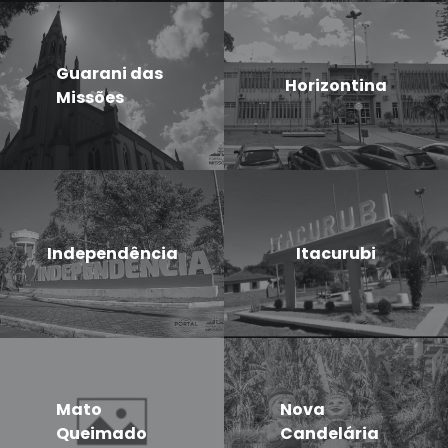
Guarani das
Horizontina
Missões
Independência
Itacurubi
Mato
Nova
Queimado
Candelária