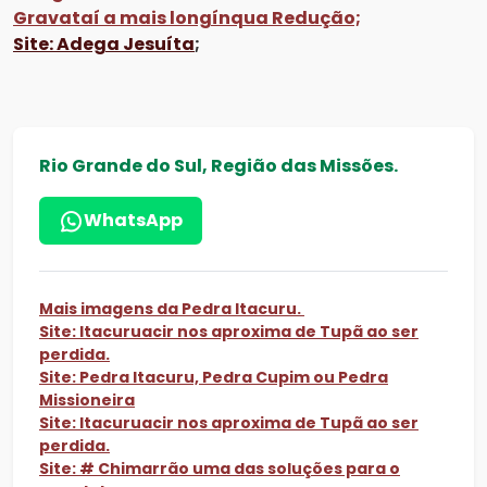
Gravataí a mais longínqua Redução;
Site: Adega Jesuíta
;
Rio Grande do Sul, Região das Missões.
WhatsApp
Mais imagens da Pedra Itacuru.
Site: Itacuruacir nos aproxima de Tupã ao ser
perdida.
Site: Pedra Itacuru, Pedra Cupim ou Pedra
Missioneira
Site: Itacuruacir nos aproxima de Tupã ao ser
perdida.
Site: # Chimarrão uma das soluções para o