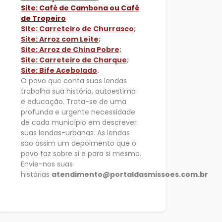
Site: Café de Cambona ou Café
de Tropeiro
Site: Carreteiro de Churrasco
;
Site: Arroz com Leite
;
Site: Arroz de China Pobre
;
Site: Carreteiro de Charque
;
Site: Bife Acebolado
.
O povo que conta suas lendas
trabalha sua história, autoestima
e educação. Trata-se de uma
profunda e urgente necessidade
de cada município em descrever
suas lendas-urbanas. As lendas
são assim um depoimento que o
povo faz sobre si e para si mesmo.
Envie-nos suas
histórias
atendimento@portaldasmissoes.com.br