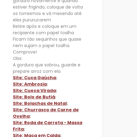
gordura novamente e quando
estiver frigindo, coloque de volta
os torresmos e vá mexendo até
eles pururucarem
Retire após e coloque em um
recipiente com papel toalha
Ficam tão sequinhos que quase
nem sujam o papel toalha
Comprove!
Obs:
A gordura que sobrou, guarde e
prepare arroz com ela
Site: Cuca Gaúcha
;
Site: Ambrosia
;
Site: Cueca Virada
;
Site: Bolo de Butiá
;
Site: Bolachas de Natal
;
Site: Churrasco de Carne de
Ovelha
;
Site: Roda de Carreta - Massa
Frita
;
Site: Maça em Calda
;