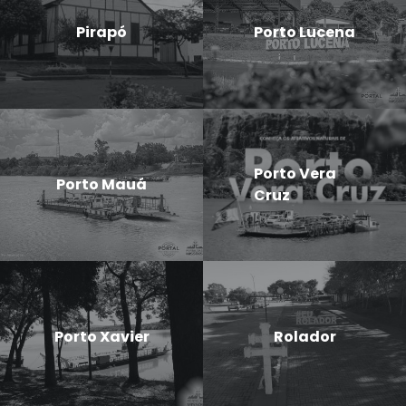
Pirapó
Porto Lucena
Porto Vera
Porto Mauá
Cruz
Porto Xavier
Rolador