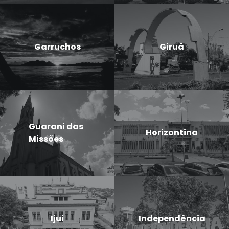
Garruchos
Giruá
Guarani das
Horizontina
Missões
Ijui
Independência