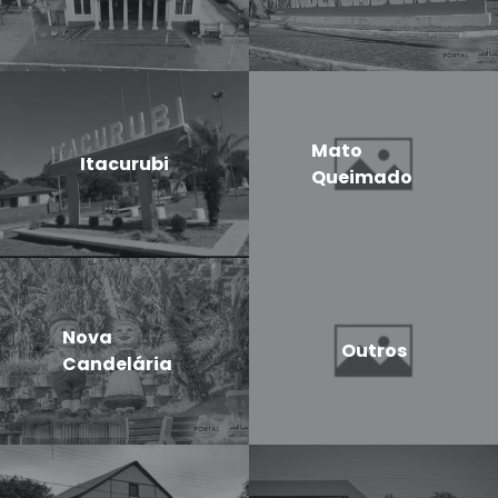
Mato
Itacurubi
Queimado
Nova
Outros
Candelária