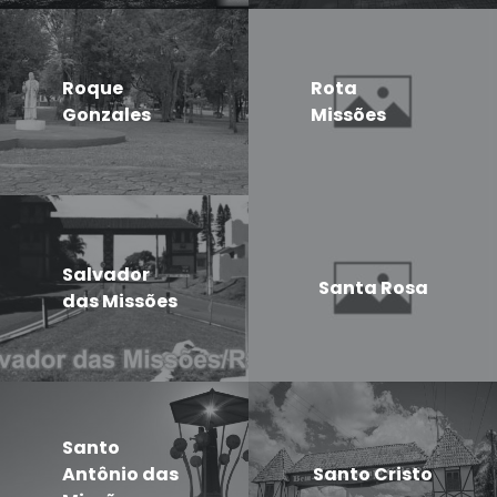
Roque
Rota
Gonzales
Missões
Salvador
Santa Rosa
das Missões
Santo
Antônio das
Santo Cristo