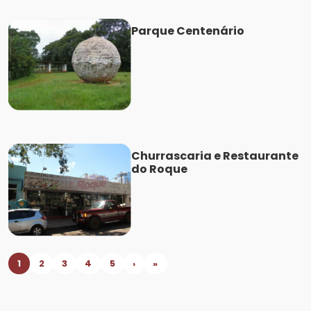
Parque Centenário
Churrascaria e Restaurante
do Roque
1
2
3
4
5
›
»