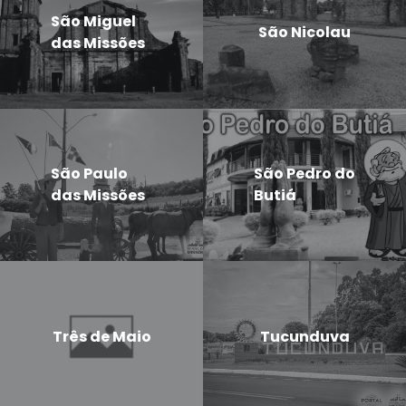
São Miguel
São Nicolau
das Missões
São Paulo
São Pedro do
das Missões
Butiá
Três de Maio
Tucunduva