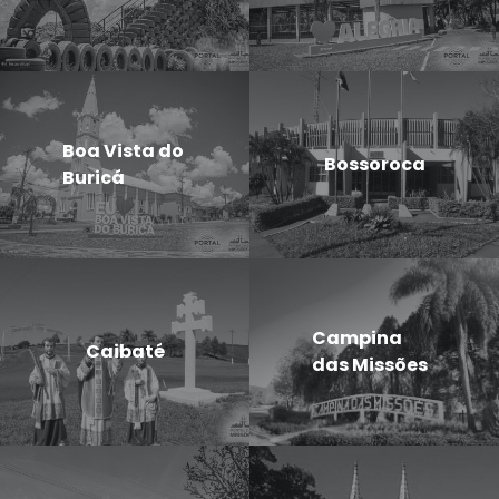
Boa Vista do
Bossoroca
Buricá
Campina
Caibaté
das Missões