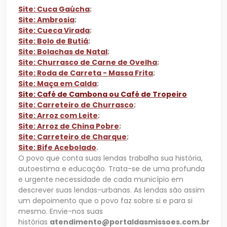
Site: Cuca Gaúcha
;
Site: Ambrosia
;
Site: Cueca Virada
;
Site: Bolo de Butiá
;
Site: Bolachas de Natal
;
Site: Churrasco de Carne de Ovelha
;
Site: Roda de Carreta - Massa Frita
;
Site: Maça em Calda
;
Site: Café de Cambona ou Café de Tropeiro
Site: Carreteiro de Churrasco
;
Site: Arroz com Leite
;
Site: Arroz de China Pobre
;
Site: Carreteiro de Charque
;
Site: Bife Acebolado
.
O povo que conta suas lendas trabalha sua história,
autoestima e educação. Trata-se de uma profunda
e urgente necessidade de cada município em
descrever suas lendas-urbanas. As lendas são assim
um depoimento que o povo faz sobre si e para si
mesmo. Envie-nos suas
histórias
atendimento@portaldasmissoes.com.br