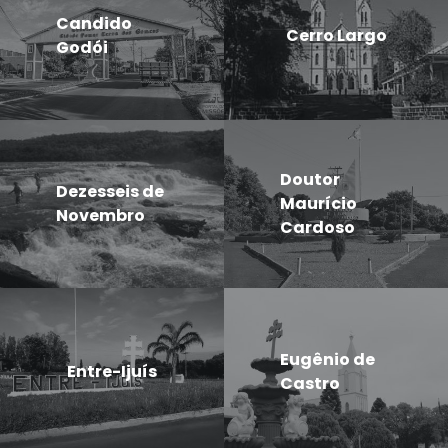
Candido
Cerro Largo
Godói
Doutor
Dezesseis de
Maurício
Novembro
Cardoso
Eugênio de
Entre-Ijuís
Castro