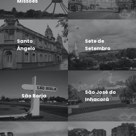
Missões
Santo
Sete de
Ângelo
Setembro
São José do
São Borja
Inhacorá