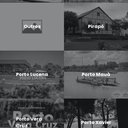
Outros
Pirapó
Porto Lucena
Porto Mauá
Porto Vera
Porto Xavier
Cruz