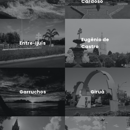
Cardoso
Eugênio de
Entre-Ijuís
Castro
Garruchos
Giruá