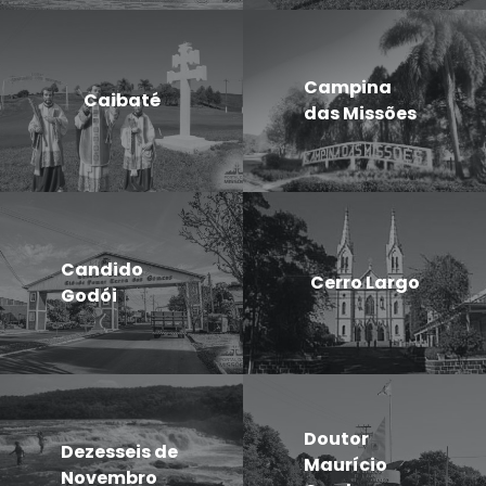
Campina
Caibaté
das Missões
Candido
Cerro Largo
Godói
Doutor
Dezesseis de
Maurício
Novembro