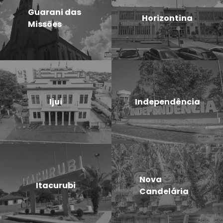
Guarani das
Horizontina
Missões
Ijui
Independência
Nova
Itacurubi
Candelária