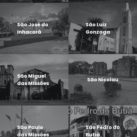
São José do
São Luiz
Inhacorá
Gonzaga
São Miguel
São Nicolau
das Missões
São Paulo
São Pedro do
das Missões
Butiá