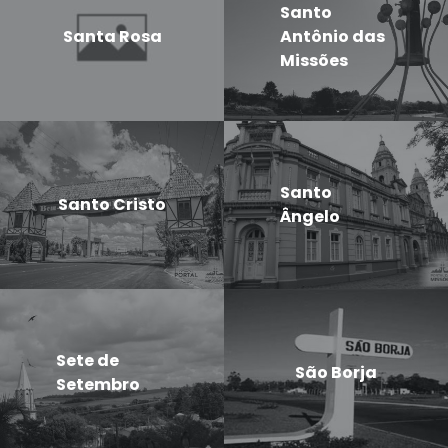
Santo
Santa Rosa
Antônio das
Missões
Santo
Santo Cristo
Ângelo
Sete de
São Borja
Setembro