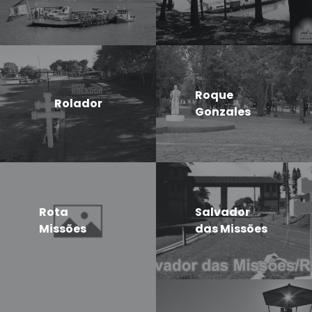
Roque
Rolador
Gonzales
Rota
Salvador
Missões
das Missões