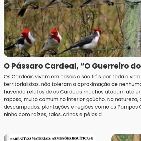
O Pássaro Cardeal, “O Guerreiro d
Os Cardeais vivem em casais e são fiéis por toda a vid
territorialistas, não toleram a aproximação de nenhuma
havendo relatos de os Cardeais machos atacam até u
raposa, muito comum no interior gaúcho. Na natureza
descampados, plantações e regiões como os Pampas
ninho com raízes, talos, crinas e pêlos d...