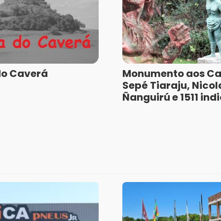
do Caverá
Monumento aos Ca
Sepé Tiaraju, Nicol
Ñanguirú e 1511 ind