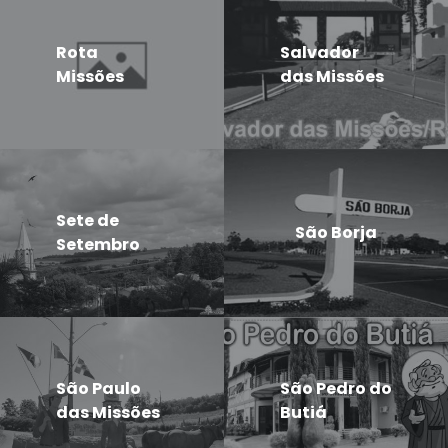
Rota
Salvador
Missões
das Missões
Sete de
São Borja
Setembro
São Paulo
São Pedro do
das Missões
Butiá