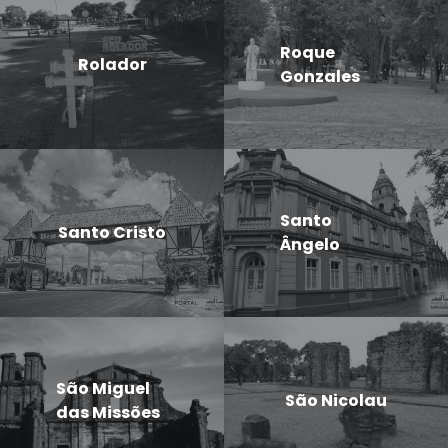
Roque
Rolador
Gonzales
Santo
Santo Cristo
Ângelo
São Miguel
São Nicolau
das Missões