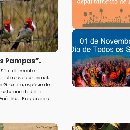
os Pampas”.
a. São altamente
 outra ave ou animal,
m Graxaim, espécie de
, costumam habitar
 Gaúchos. Preparam o