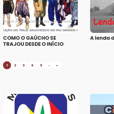
COMO O GAÚCHO SE
A lenda 
TRAJOU DESDE O INÍCIO
1
2
3
4
5
›
»