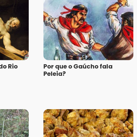
do Rio
Por que o Gaúcho fala
Peleia?