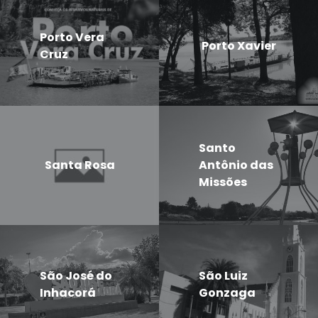
Porto Vera
Porto Xavier
Cruz
Santo
Santa Rosa
Antônio das
Missões
São José do
São Luiz
Inhacorá
Gonzaga