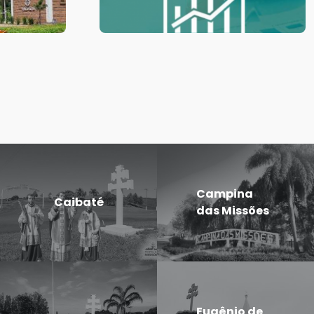
Campina
Caibaté
das Missões
Eugênio de