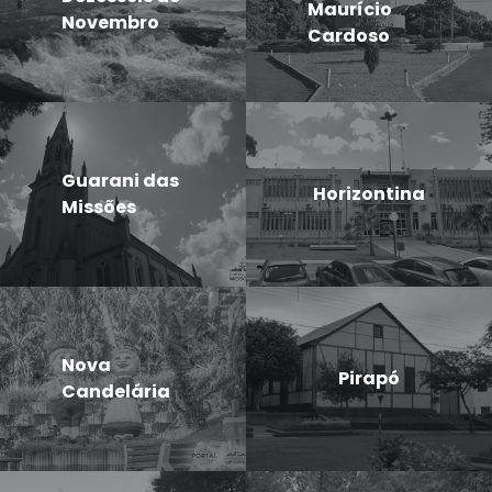
Maurício
Novembro
Cardoso
Guarani das
Horizontina
Missões
Nova
Pirapó
Candelária