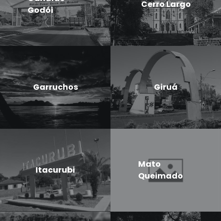
Cerro Largo
Godói
Garruchos
Giruá
Mato
Itacurubi
Queimado