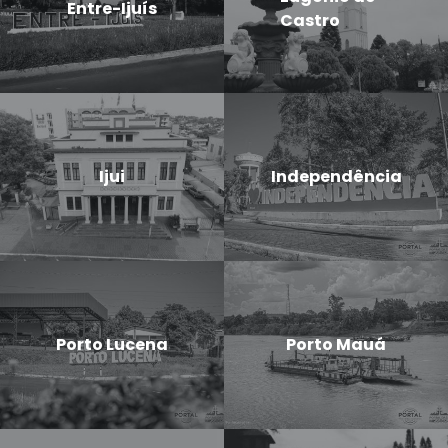
Entre-Ijuís
Castro
Ijui
Independência
Porto Lucena
Porto Mauá