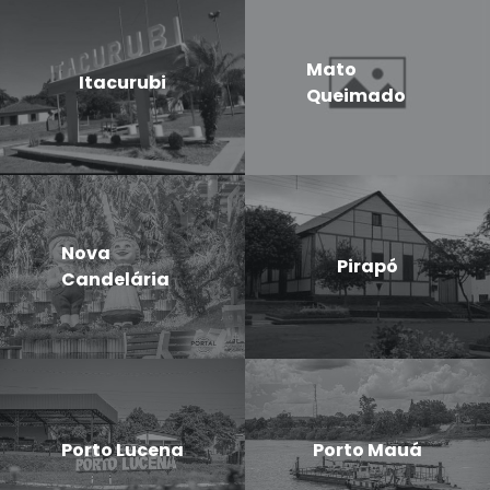
Mato
Itacurubi
Queimado
Nova
Pirapó
Candelária
Porto Lucena
Porto Mauá