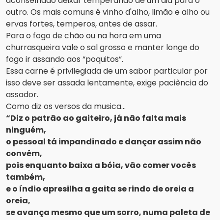
aconselhado deixar temperando de um dia para o
outro. Os mais comuns é vinho d'alho, limão e alho ou
ervas fortes, temperos, antes de assar.
Para o fogo de chão ou na hora em uma
churrasqueira vale o sal grosso e manter longe do
fogo ir assando aos “poquitos”.
Essa carne é privilegiada de um sabor particular por
isso deve ser assada lentamente, exige paciência do
assador.
Como diz os versos da musica...
“Diz o patrão ao gaiteiro, já não falta mais
ninguém,
o pessoal tá impandinado e dançar assim não
convém,
pois enquanto baixa a bóia, vão comer vocês
também,
e o índio apresilha a gaita se rindo de oreia a
oreia,
se avança mesmo que um sorro, numa paleta de