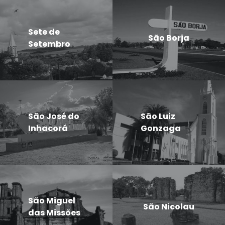
Sete de
São Borja
Setembro
São José do
São Luiz
Inhacorá
Gonzaga
São Miguel
São Nicolau
das Missões