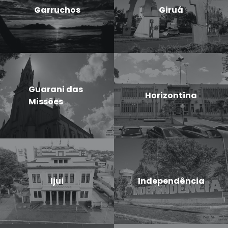
Garruchos
Giruá
Guarani das
Horizontina
Missões
Ijui
Independência