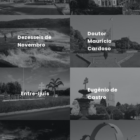
Doutor
Dezesseis de
Maurício
Novembro
Cardoso
Eugênio de
Entre-Ijuís
Castro