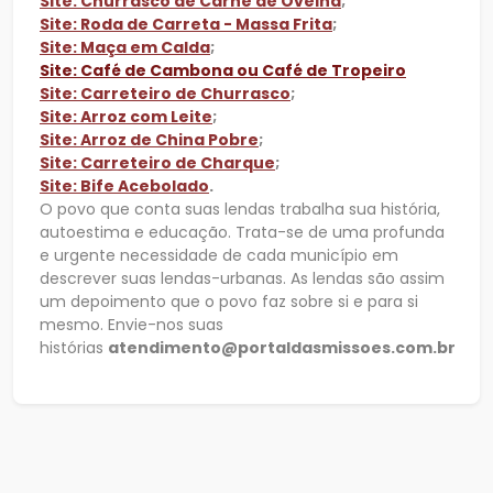
Site: Churrasco de Carne de Ovelha
;
Site: Roda de Carreta - Massa Frita
;
Site: Maça em Calda
;
Site: Café de Cambona ou Café de Tropeiro
Site: Carreteiro de Churrasco
;
Site: Arroz com Leite
;
Site: Arroz de China Pobre
;
Site: Carreteiro de Charque
;
Site: Bife Acebolado
.
O povo que conta suas lendas trabalha sua história,
autoestima e educação. Trata-se de uma profunda
e urgente necessidade de cada município em
descrever suas lendas-urbanas. As lendas são assim
um depoimento que o povo faz sobre si e para si
mesmo. Envie-nos suas
histórias
atendimento@portaldasmissoes.com.br