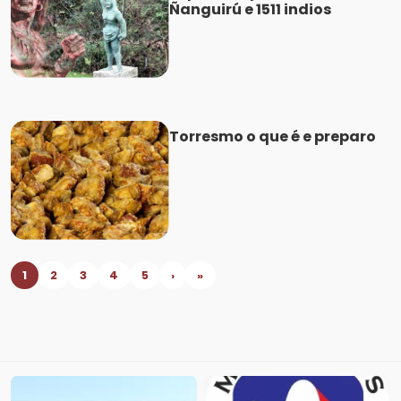
Ñanguirú e 1511 indios
Torresmo o que é e preparo
1
2
3
4
5
›
»