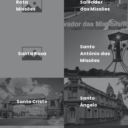
Rota
Salvador
Missões
das Missões
Santo
Santa Rosa
Antônio das
Missões
Santo
Santo Cristo
Ângelo