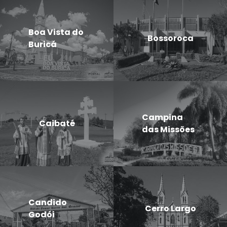
Boa Vista do
Bossoroca
Buricá
Campina
Caibaté
das Missões
Candido
Cerro Largo
Godói