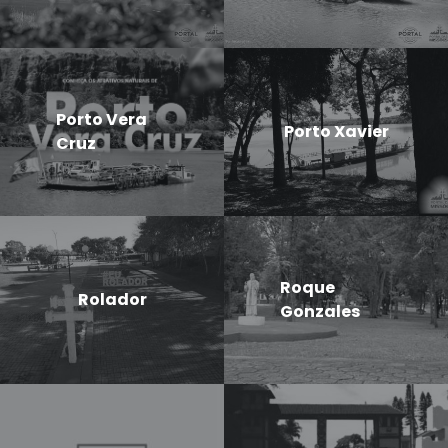
Porto Vera
Porto Xavier
Cruz
Roque
Rolador
Gonzales