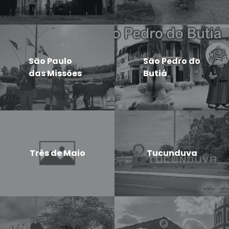
São Paulo
São Pedro do
das Missões
Butiá
Três de Maio
Tucunduva