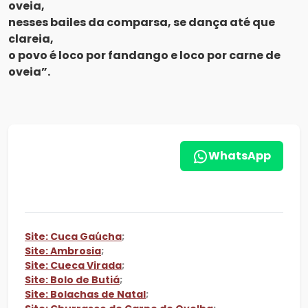
oveia,
nesses bailes da comparsa, se dança até que
clareia,
o povo é loco por fandango e loco por carne de
oveia”.
WhatsApp
Site: Cuca Gaúcha
;
Site: Ambrosia
;
Site: Cueca Virada
;
Site: Bolo de Butiá
;
Site: Bolachas de Natal
;