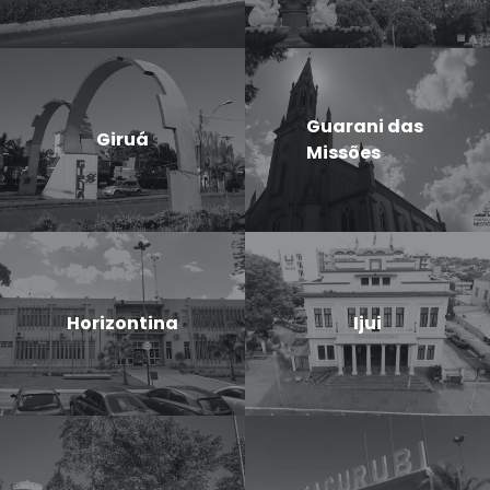
Guarani das
Giruá
Missões
Horizontina
Ijui