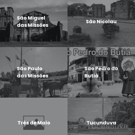
São Miguel
São Nicolau
das Missões
São Paulo
São Pedro do
das Missões
Butiá
Três de Maio
Tucunduva