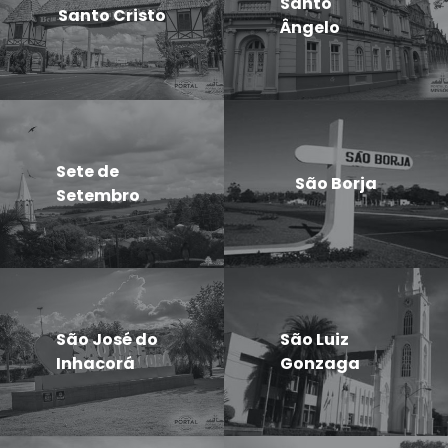
Santo
Santo Cristo
Ângelo
Sete de
São Borja
Setembro
São José do
São Luiz
Inhacorá
Gonzaga