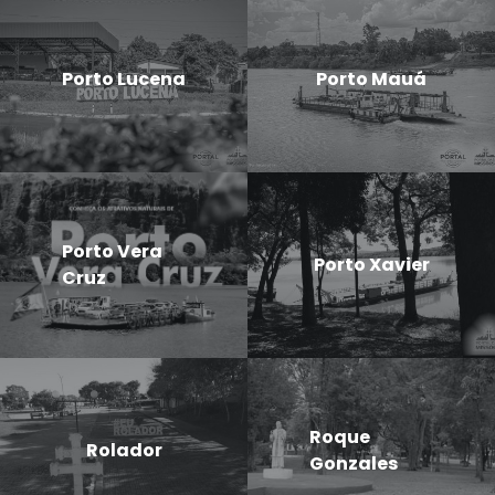
Porto Lucena
Porto Mauá
Porto Vera
Porto Xavier
Cruz
Roque
Rolador
Gonzales