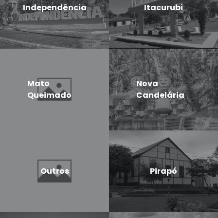
Independência
Itacurubi
Mato
Nova
Queimado
Candelária
Outros
Pirapó