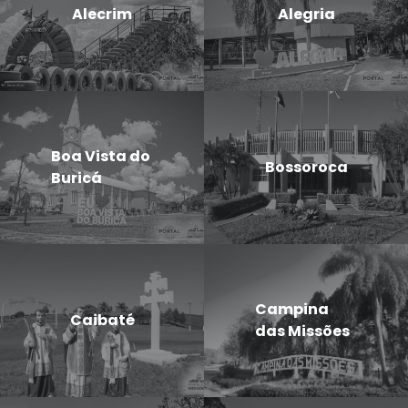
Alecrim
Alegria
Boa Vista do
Bossoroca
Buricá
Campina
Caibaté
das Missões