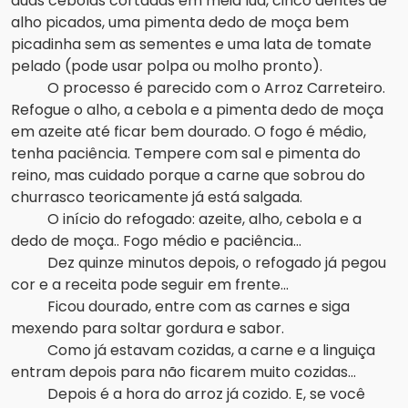
duas cebolas cortadas em meia lua, cinco dentes de
alho picados, uma pimenta dedo de moça bem
picadinha sem as sementes e uma lata de tomate
pelado (pode usar polpa ou molho pronto).
O processo é parecido com o Arroz Carreteiro.
Refogue o alho, a cebola e a pimenta dedo de moça
em azeite até ficar bem dourado. O fogo é médio,
tenha paciência. Tempere com sal e pimenta do
reino, mas cuidado porque a carne que sobrou do
churrasco teoricamente já está salgada.
O início do refogado: azeite, alho, cebola e a
dedo de moça.. Fogo médio e paciência...
Dez quinze minutos depois, o refogado já pegou
cor e a receita pode seguir em frente...
Ficou dourado, entre com as carnes e siga
mexendo para soltar gordura e sabor.
Como já estavam cozidas, a carne e a linguiça
entram depois para não ficarem muito cozidas…
Depois é a hora do arroz já cozido. E, se você