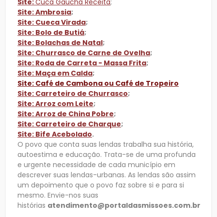
Site:
Cuca Gaúcha Receita
;
Site: Ambrosia
;
Site: Cueca Virada
;
Site: Bolo de Butiá
;
Site: Bolachas de Natal
;
Site: Churrasco de Carne de Ovelha
;
Site: Roda de Carreta - Massa Frita
;
Site: Maça em Calda
;
Site: Café de Cambona ou Café de Tropeiro
Site: Carreteiro de Churrasco
;
Site: Arroz com Leite
;
Site: Arroz de China Pobre
;
Site: Carreteiro de Charque
;
Site: Bife Acebolado
.
O povo que conta suas lendas trabalha sua história,
autoestima e educação. Trata-se de uma profunda
e urgente necessidade de cada município em
descrever suas lendas-urbanas. As lendas são assim
um depoimento que o povo faz sobre si e para si
mesmo. Envie-nos suas
histórias
atendimento@portaldasmissoes.com.br