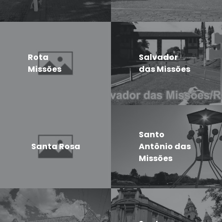
Rota
Salvador
Missões
das Missões
Santo
Santa Rosa
Antônio das
Missões