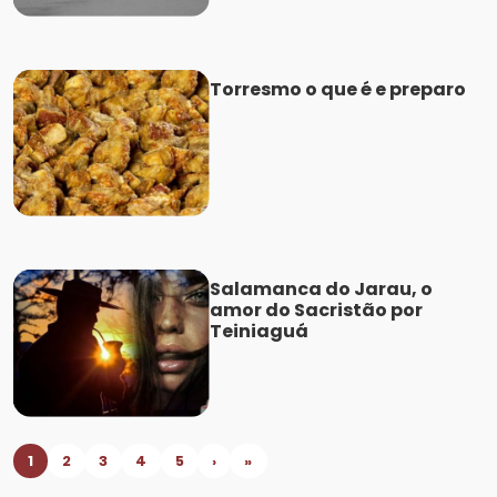
Torresmo o que é e preparo
Salamanca do Jarau, o
amor do Sacristão por
Teiniaguá
1
2
3
4
5
›
»