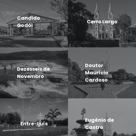
Candido
Cerro Largo
Godói
Doutor
Dezesseis de
Maurício
Novembro
Cardoso
Eugênio de
Entre-Ijuís
Castro